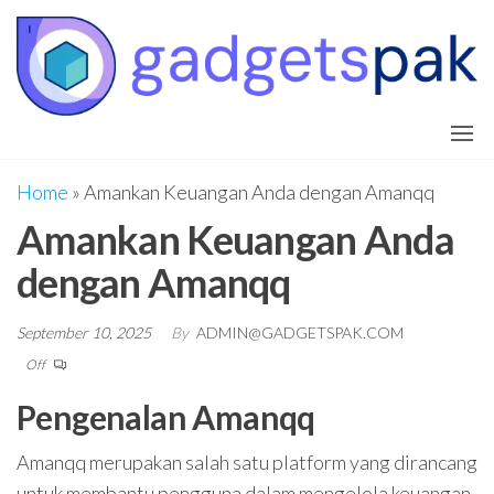
Skip
K
T
to
da
D
sl
the
S
te
content
de
O
sl
T
ya
me
Home
»
Amankan Keuangan Anda dengan Amanqq
d
pe
F
Amankan Keuangan Anda
m
be
G
dengan Amanqq
ha
September 10, 2025
By
ADMIN@GADGETSPAK.COM
Off
Pengenalan Amanqq
Amanqq merupakan salah satu platform yang dirancang
untuk membantu pengguna dalam mengelola keuangan