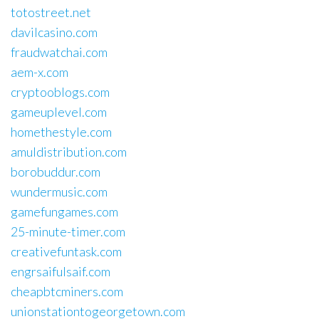
totostreet.net
davilcasino.com
fraudwatchai.com
aem-x.com
cryptooblogs.com
gameuplevel.com
homethestyle.com
amuldistribution.com
borobuddur.com
wundermusic.com
gamefungames.com
25-minute-timer.com
creativefuntask.com
engrsaifulsaif.com
cheapbtcminers.com
unionstationtogeorgetown.com