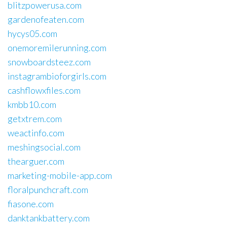
blitzpowerusa.com
gardenofeaten.com
hycys05.com
onemoremilerunning.com
snowboardsteez.com
instagrambioforgirls.com
cashflowxfiles.com
kmbb10.com
getxtrem.com
weactinfo.com
meshingsocial.com
thearguer.com
marketing-mobile-app.com
floralpunchcraft.com
fiasone.com
danktankbattery.com