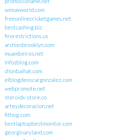
promocioname.net
wimaxworld.com
freeonlinecricketgames.net
bestcashing.biz
firerestrictions.us
archiesbrooklyn.com
muambeiros.net
infozblog.com
chonbaihat.com
elblogdeoscargonzalez.com
webpromote.net
steroids-store.co
arteydecoracion.net
fithog.com
bestlaptopbestmonitor.com
georginaryland.com