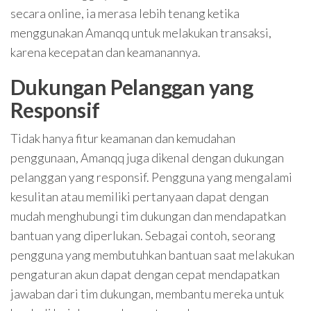
secara online, ia merasa lebih tenang ketika
menggunakan Amanqq untuk melakukan transaksi,
karena kecepatan dan keamanannya.
Dukungan Pelanggan yang
Responsif
Tidak hanya fitur keamanan dan kemudahan
penggunaan, Amanqq juga dikenal dengan dukungan
pelanggan yang responsif. Pengguna yang mengalami
kesulitan atau memiliki pertanyaan dapat dengan
mudah menghubungi tim dukungan dan mendapatkan
bantuan yang diperlukan. Sebagai contoh, seorang
pengguna yang membutuhkan bantuan saat melakukan
pengaturan akun dapat dengan cepat mendapatkan
jawaban dari tim dukungan, membantu mereka untuk