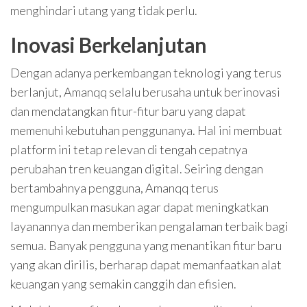
menghindari utang yang tidak perlu.
Inovasi Berkelanjutan
Dengan adanya perkembangan teknologi yang terus
berlanjut, Amanqq selalu berusaha untuk berinovasi
dan mendatangkan fitur-fitur baru yang dapat
memenuhi kebutuhan penggunanya. Hal ini membuat
platform ini tetap relevan di tengah cepatnya
perubahan tren keuangan digital. Seiring dengan
bertambahnya pengguna, Amanqq terus
mengumpulkan masukan agar dapat meningkatkan
layanannya dan memberikan pengalaman terbaik bagi
semua. Banyak pengguna yang menantikan fitur baru
yang akan dirilis, berharap dapat memanfaatkan alat
keuangan yang semakin canggih dan efisien.