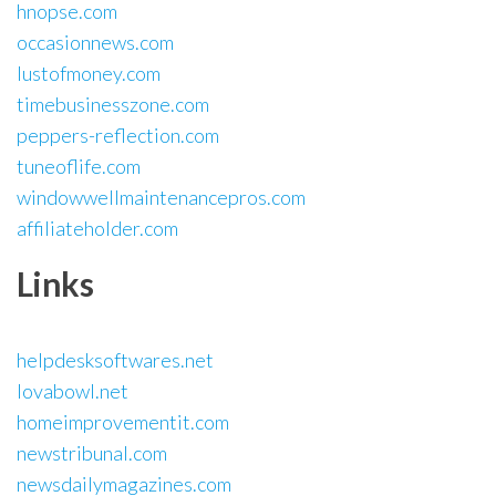
hnopse.com
occasionnews.com
lustofmoney.com
timebusinesszone.com
peppers-reflection.com
tuneoflife.com
windowwellmaintenancepros.com
affiliateholder.com
Links
helpdesksoftwares.net
lovabowl.net
homeimprovementit.com
newstribunal.com
newsdailymagazines.com