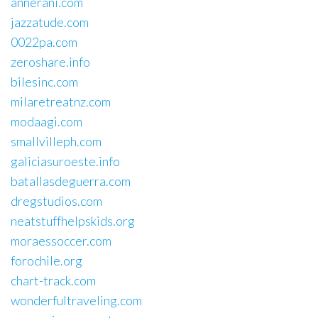
annerani.com
jazzatude.com
0022pa.com
zeroshare.info
bilesinc.com
milaretreatnz.com
modaagi.com
smallvilleph.com
galiciasuroeste.info
batallasdeguerra.com
dregstudios.com
neatstuffhelpskids.org
moraessoccer.com
forochile.org
chart-track.com
wonderfultraveling.com