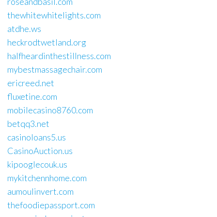
roseandbasil.com
thewhitewhitelights.com
atdhe.ws
heckrodtwetland.org
halfheardinthestillness.com
mybestmassagechair.com
ericreed.net
fluxetine.com
mobilecasino8760.com
betqq3.net
casinoloans5.us
CasinoAuction.us
kipooglecouk.us
mykitchennhome.com
aumoulinvert.com
thefoodiepassport.com