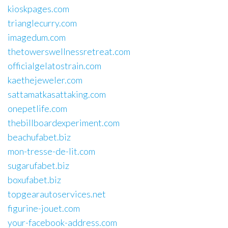
kioskpages.com
trianglecurry.com
imagedum.com
thetowerswellnessretreat.com
officialgelatostrain.com
kaethejeweler.com
sattamatkasattaking.com
onepetlife.com
thebillboardexperiment.com
beachufabet.biz
mon-tresse-de-lit.com
sugarufabet.biz
boxufabet.biz
topgearautoservices.net
figurine-jouet.com
your-facebook-address.com