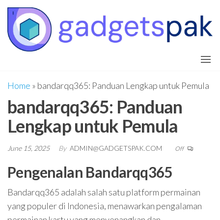
Skip
K
T
to
da
D
sl
the
S
te
content
de
O
sl
T
ya
me
Home
»
bandarqq365: Panduan Lengkap untuk Pemula
d
pe
F
bandarqq365: Panduan
m
be
G
Lengkap untuk Pemula
ha
June 15, 2025
By
ADMIN@GADGETSPAK.COM
Off
Pengenalan Bandarqq365
Bandarqq365 adalah salah satu platform permainan
yang populer di Indonesia, menawarkan pengalaman
permainan kartu yang menyenangkan dan