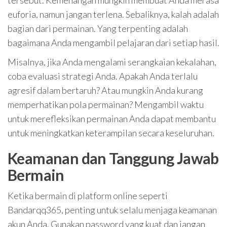
tersebut. Kemenangan mungkin membuat Anda merasa
euforia, namun jangan terlena. Sebaliknya, kalah adalah
bagian dari permainan. Yang terpenting adalah
bagaimana Anda mengambil pelajaran dari setiap hasil.
Misalnya, jika Anda mengalami serangkaian kekalahan,
coba evaluasi strategi Anda. Apakah Anda terlalu
agresif dalam bertaruh? Atau mungkin Anda kurang
memperhatikan pola permainan? Mengambil waktu
untuk merefleksikan permainan Anda dapat membantu
untuk meningkatkan keterampilan secara keseluruhan.
Keamanan dan Tanggung Jawab
Bermain
Ketika bermain di platform online seperti
Bandarqq365, penting untuk selalu menjaga keamanan
akun Anda. Gunakan password yang kuat dan jangan