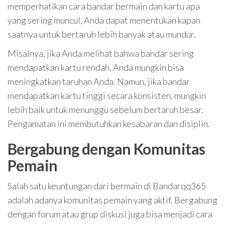
memperhatikan cara bandar bermain dan kartu apa
yang sering muncul, Anda dapat menentukan kapan
saatnya untuk bertaruh lebih banyak atau mundur.
Misalnya, jika Anda melihat bahwa bandar sering
mendapatkan kartu rendah, Anda mungkin bisa
meningkatkan taruhan Anda. Namun, jika bandar
mendapatkan kartu tinggi secara konsisten, mungkin
lebih baik untuk menunggu sebelum bertaruh besar.
Pengamatan ini membutuhkan kesabaran dan disiplin.
Bergabung dengan Komunitas
Pemain
Salah satu keuntungan dari bermain di Bandarqq365
adalah adanya komunitas pemain yang aktif. Bergabung
dengan forum atau grup diskusi juga bisa menjadi cara