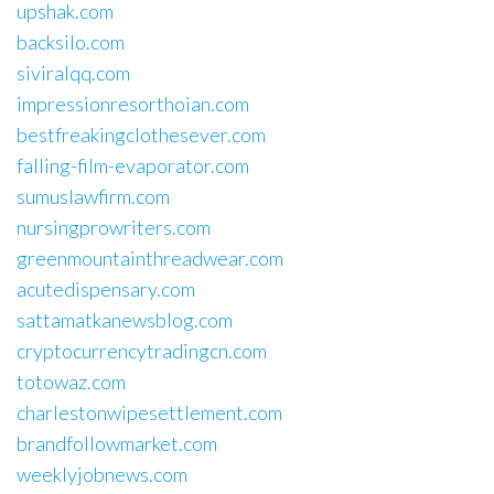
upshak.com
backsilo.com
siviralqq.com
impressionresorthoian.com
bestfreakingclothesever.com
falling-film-evaporator.com
sumuslawfirm.com
nursingprowriters.com
greenmountainthreadwear.com
acutedispensary.com
sattamatkanewsblog.com
cryptocurrencytradingcn.com
totowaz.com
charlestonwipesettlement.com
brandfollowmarket.com
weeklyjobnews.com