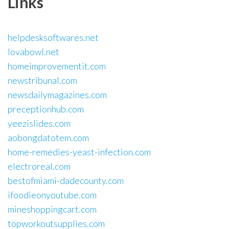
Links
helpdesksoftwares.net
lovabowl.net
homeimprovementit.com
newstribunal.com
newsdailymagazines.com
preceptionhub.com
yeezislides.com
aobongdatotem.com
home-remedies-yeast-infection.com
electroreal.com
bestofmiami-dadecounty.com
ifoodieonyoutube.com
mineshoppingcart.com
topworkoutsupplies.com