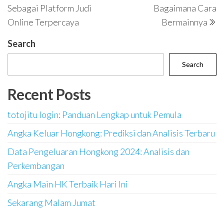
navigation
Sebagai Platform Judi
Bagaimana Cara
Online Terpercaya
Bermainnya
Search
Search
Recent Posts
totojitu login: Panduan Lengkap untuk Pemula
Angka Keluar Hongkong: Prediksi dan Analisis Terbaru
Data Pengeluaran Hongkong 2024: Analisis dan
Perkembangan
Angka Main HK Terbaik Hari Ini
Sekarang Malam Jumat