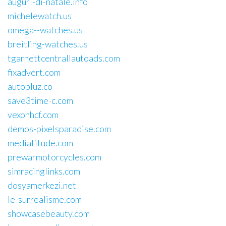
auguri-di-natale.info
michelewatch.us
omega--watches.us
breitling-watches.us
tgarnettcentrallautoads.com
fixadvert.com
autopluz.co
save3time-c.com
vexonhcf.com
demos-pixelsparadise.com
mediatitude.com
prewarmotorcycles.com
simracinglinks.com
dosyamerkezi.net
le-surrealisme.com
showcasebeauty.com