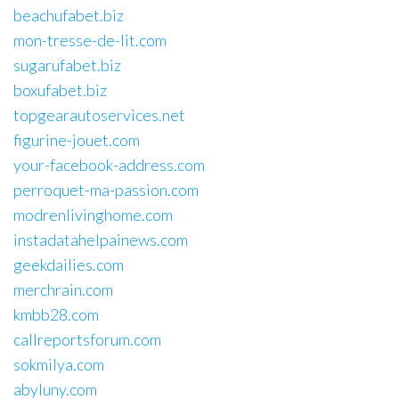
beachufabet.biz
mon-tresse-de-lit.com
sugarufabet.biz
boxufabet.biz
topgearautoservices.net
figurine-jouet.com
your-facebook-address.com
perroquet-ma-passion.com
modrenlivinghome.com
instadatahelpainews.com
geekdailies.com
merchrain.com
kmbb28.com
callreportsforum.com
sokmilya.com
abyluny.com