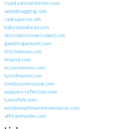
countyanimalshelter.com
adwebtagging.com
ranksuperior.net
babystepahead.com
destinationoverlooked.com
gamblingamount.com
hillclimbwax.com
hnopse.com
occasionnews.com
lustofmoney.com
timebusinesszone.com
peppers-reflection.com
tuneoflife.com
windowwellmaintenancepros.com
affiliateholder.com