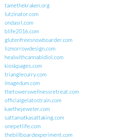
tamethekraken.org
lutzinator.com
ondasrl.com
blife2016.com
glutenfreesnowboarder.com
lizmorrowdesign.com
healwithcannabidiol.com
kioskpages.com
trianglecurry.com
imagedum.com
thetowerswellnessretreat.com
officialgelatostrain.com
kaethejeweler.com
sattamatkasattaking.com
onepetlife.com
thebillboardexperiment.com