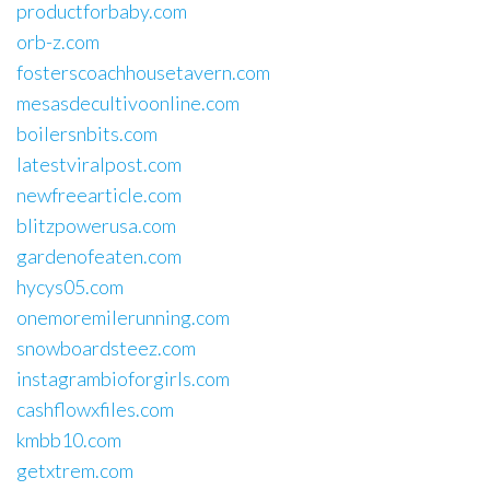
productforbaby.com
orb-z.com
fosterscoachhousetavern.com
mesasdecultivoonline.com
boilersnbits.com
latestviralpost.com
newfreearticle.com
blitzpowerusa.com
gardenofeaten.com
hycys05.com
onemoremilerunning.com
snowboardsteez.com
instagrambioforgirls.com
cashflowxfiles.com
kmbb10.com
getxtrem.com