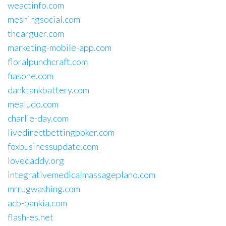
weactinfo.com
meshingsocial.com
thearguer.com
marketing-mobile-app.com
floralpunchcraft.com
fiasone.com
danktankbattery.com
mealudo.com
charlie-day.com
livedirectbettingpoker.com
foxbusinessupdate.com
lovedaddy.org
integrativemedicalmassageplano.com
mrrugwashing.com
acb-bankia.com
flash-es.net