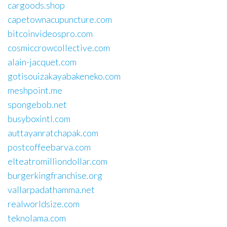
cargoods.shop
capetownacupuncture.com
bitcoinvideospro.com
cosmiccrowcollective.com
alain-jacquet.com
gotisouizakayabakeneko.com
meshpoint.me
spongebob.net
busyboxintl.com
auttayanratchapak.com
postcoffeebarva.com
elteatromilliondollar.com
burgerkingfranchise.org
vallarpadathamma.net
realworldsize.com
teknolama.com