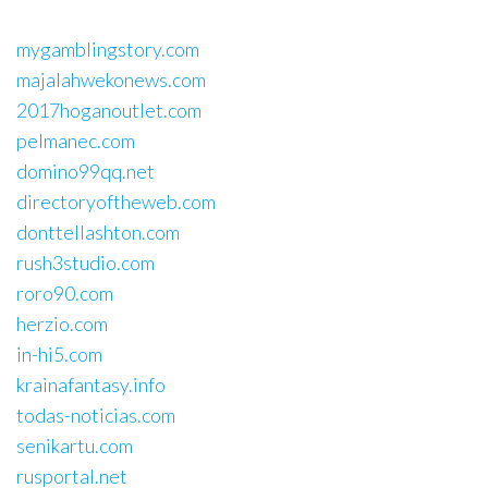
mygamblingstory.com
majalahwekonews.com
2017hoganoutlet.com
pelmanec.com
domino99qq.net
directoryoftheweb.com
donttellashton.com
rush3studio.com
roro90.com
herzio.com
in-hi5.com
krainafantasy.info
todas-noticias.com
senikartu.com
rusportal.net