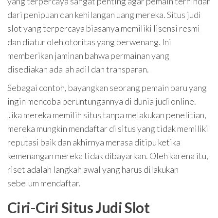
yang terpercaya sangat penting agar pemain terhindar
dari penipuan dan kehilangan uang mereka. Situs judi
slot yang terpercaya biasanya memiliki lisensi resmi
dan diatur oleh otoritas yang berwenang. Ini
memberikan jaminan bahwa permainan yang
disediakan adalah adil dan transparan.
Sebagai contoh, bayangkan seorang pemain baru yang
ingin mencoba peruntungannya di dunia judi online.
Jika mereka memilih situs tanpa melakukan penelitian,
mereka mungkin mendaftar di situs yang tidak memiliki
reputasi baik dan akhirnya merasa ditipu ketika
kemenangan mereka tidak dibayarkan. Oleh karena itu,
riset adalah langkah awal yang harus dilakukan
sebelum mendaftar.
Ciri-Ciri Situs Judi Slot