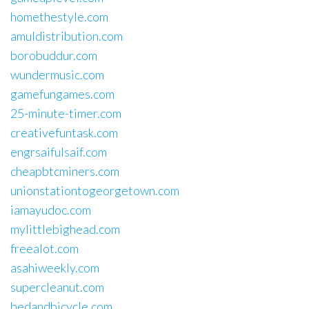
homethestyle.com
amuldistribution.com
borobuddur.com
wundermusic.com
gamefungames.com
25-minute-timer.com
creativefuntask.com
engrsaifulsaif.com
cheapbtcminers.com
unionstationtogeorgetown.com
iamayudoc.com
mylittlebighead.com
freealot.com
asahiweekly.com
supercleanut.com
bedandbicycle.com