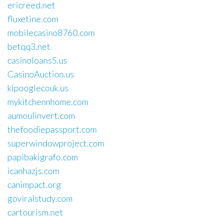
ericreed.net
fluxetine.com
mobilecasino8760.com
betqq3.net
casinoloans5.us
CasinoAuction.us
kipooglecouk.us
mykitchennhome.com
aumoulinvert.com
thefoodiepassport.com
superwindowproject.com
papibakigrafo.com
icanhazjs.com
canimpact.org
goviralstudy.com
cartourism.net