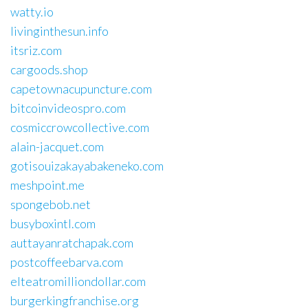
watty.io
livinginthesun.info
itsriz.com
cargoods.shop
capetownacupuncture.com
bitcoinvideospro.com
cosmiccrowcollective.com
alain-jacquet.com
gotisouizakayabakeneko.com
meshpoint.me
spongebob.net
busyboxintl.com
auttayanratchapak.com
postcoffeebarva.com
elteatromilliondollar.com
burgerkingfranchise.org