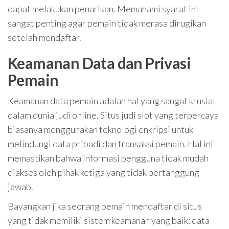
dapat melakukan penarikan. Memahami syarat ini
sangat penting agar pemain tidak merasa dirugikan
setelah mendaftar.
Keamanan Data dan Privasi
Pemain
Keamanan data pemain adalah hal yang sangat krusial
dalam dunia judi online. Situs judi slot yang terpercaya
biasanya menggunakan teknologi enkripsi untuk
melindungi data pribadi dan transaksi pemain. Hal ini
memastikan bahwa informasi pengguna tidak mudah
diakses oleh pihak ketiga yang tidak bertanggung
jawab.
Bayangkan jika seorang pemain mendaftar di situs
yang tidak memiliki sistem keamanan yang baik; data