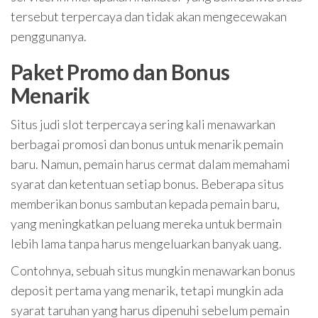
tersebut terpercaya dan tidak akan mengecewakan
penggunanya.
Paket Promo dan Bonus
Menarik
Situs judi slot terpercaya sering kali menawarkan
berbagai promosi dan bonus untuk menarik pemain
baru. Namun, pemain harus cermat dalam memahami
syarat dan ketentuan setiap bonus. Beberapa situs
memberikan bonus sambutan kepada pemain baru,
yang meningkatkan peluang mereka untuk bermain
lebih lama tanpa harus mengeluarkan banyak uang.
Contohnya, sebuah situs mungkin menawarkan bonus
deposit pertama yang menarik, tetapi mungkin ada
syarat taruhan yang harus dipenuhi sebelum pemain