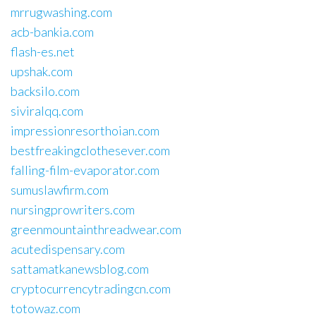
mrrugwashing.com
acb-bankia.com
flash-es.net
upshak.com
backsilo.com
siviralqq.com
impressionresorthoian.com
bestfreakingclothesever.com
falling-film-evaporator.com
sumuslawfirm.com
nursingprowriters.com
greenmountainthreadwear.com
acutedispensary.com
sattamatkanewsblog.com
cryptocurrencytradingcn.com
totowaz.com