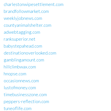
charlestonwipesettlement.com
brandfollowmarket.com
weeklyjobnews.com
countyanimalshelter.com
adwebtagging.com
ranksuperior.net
babystepahead.com
destinationoverlooked.com
gamblingamount.com
hillclimbwax.com
hnopse.com
occasionnews.com
lustofmoney.com
timebusinesszone.com
peppers-reflection.com
tuneoflife.com