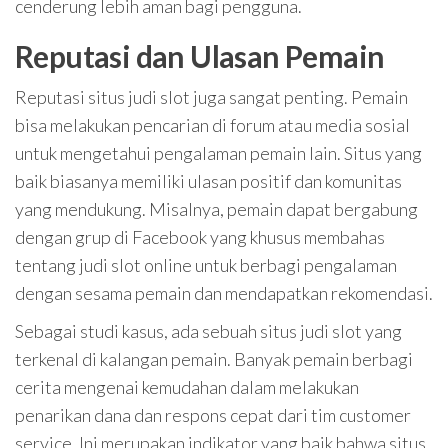
cenderung lebih aman bagi pengguna.
Reputasi dan Ulasan Pemain
Reputasi situs judi slot juga sangat penting. Pemain
bisa melakukan pencarian di forum atau media sosial
untuk mengetahui pengalaman pemain lain. Situs yang
baik biasanya memiliki ulasan positif dan komunitas
yang mendukung. Misalnya, pemain dapat bergabung
dengan grup di Facebook yang khusus membahas
tentang judi slot online untuk berbagi pengalaman
dengan sesama pemain dan mendapatkan rekomendasi.
Sebagai studi kasus, ada sebuah situs judi slot yang
terkenal di kalangan pemain. Banyak pemain berbagi
cerita mengenai kemudahan dalam melakukan
penarikan dana dan respons cepat dari tim customer
service. Ini merupakan indikator yang baik bahwa situs