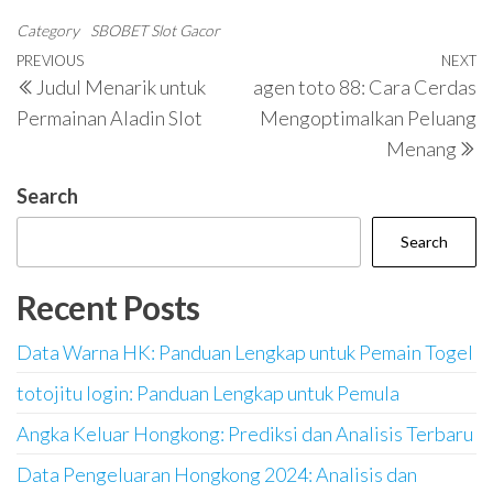
Category
SBOBET
Slot Gacor
Post
Previous
PREVIOUS
NEXT
N
Judul Menarik untuk
agen toto 88: Cara Cerdas
navigation
Post
P
Permainan Aladin Slot
Mengoptimalkan Peluang
Menang
Search
Search
Recent Posts
Data Warna HK: Panduan Lengkap untuk Pemain Togel
totojitu login: Panduan Lengkap untuk Pemula
Angka Keluar Hongkong: Prediksi dan Analisis Terbaru
Data Pengeluaran Hongkong 2024: Analisis dan