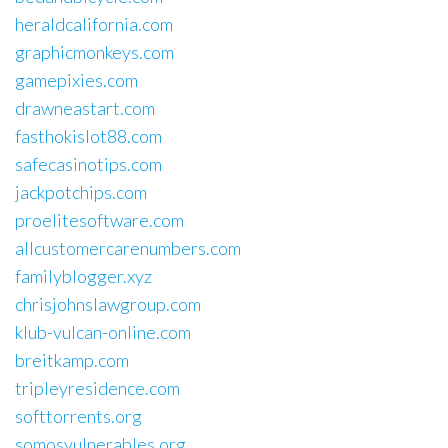
heraldcalifornia.com
graphicmonkeys.com
gamepixies.com
drawneastart.com
fasthokislot88.com
safecasinotips.com
jackpotchips.com
proelitesoftware.com
allcustomercarenumbers.com
familyblogger.xyz
chrisjohnslawgroup.com
klub-vulcan-online.com
breitkamp.com
tripleyresidence.com
softtorrents.org
somosvulnerables.org