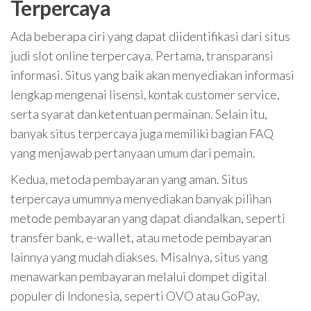
Terpercaya
Ada beberapa ciri yang dapat diidentifikasi dari situs
judi slot online terpercaya. Pertama, transparansi
informasi. Situs yang baik akan menyediakan informasi
lengkap mengenai lisensi, kontak customer service,
serta syarat dan ketentuan permainan. Selain itu,
banyak situs terpercaya juga memiliki bagian FAQ
yang menjawab pertanyaan umum dari pemain.
Kedua, metoda pembayaran yang aman. Situs
terpercaya umumnya menyediakan banyak pilihan
metode pembayaran yang dapat diandalkan, seperti
transfer bank, e-wallet, atau metode pembayaran
lainnya yang mudah diakses. Misalnya, situs yang
menawarkan pembayaran melalui dompet digital
populer di Indonesia, seperti OVO atau GoPay,