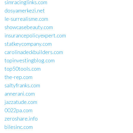
simracinglinks.com
dosyamerkezi.net
le-surrealisme.com
showcasebeauty.com
insurancepolicyexpert.com
statkeycompany.com
carolinadeckbuilders.com
topinvestingblog.com
top50tools.com
the-rep.com
saltyfranks.com
annerani.com
jazzatude.com
0022pa.com
zeroshare.info
bilesinc.com