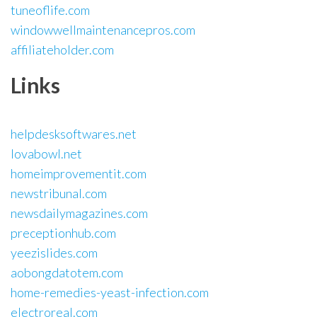
tuneoflife.com
windowwellmaintenancepros.com
affiliateholder.com
Links
helpdesksoftwares.net
lovabowl.net
homeimprovementit.com
newstribunal.com
newsdailymagazines.com
preceptionhub.com
yeezislides.com
aobongdatotem.com
home-remedies-yeast-infection.com
electroreal.com