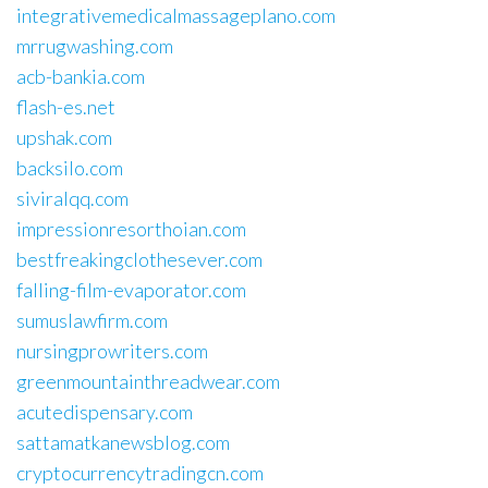
integrativemedicalmassageplano.com
mrrugwashing.com
acb-bankia.com
flash-es.net
upshak.com
backsilo.com
siviralqq.com
impressionresorthoian.com
bestfreakingclothesever.com
falling-film-evaporator.com
sumuslawfirm.com
nursingprowriters.com
greenmountainthreadwear.com
acutedispensary.com
sattamatkanewsblog.com
cryptocurrencytradingcn.com