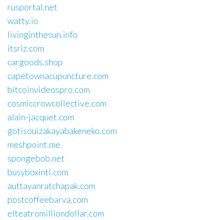
rusportal.net
watty.io
livinginthesun.info
itsriz.com
cargoods.shop
capetownacupuncture.com
bitcoinvideospro.com
cosmiccrowcollective.com
alain-jacquet.com
gotisouizakayabakeneko.com
meshpoint.me
spongebob.net
busyboxintl.com
auttayanratchapak.com
postcoffeebarva.com
elteatromilliondollar.com