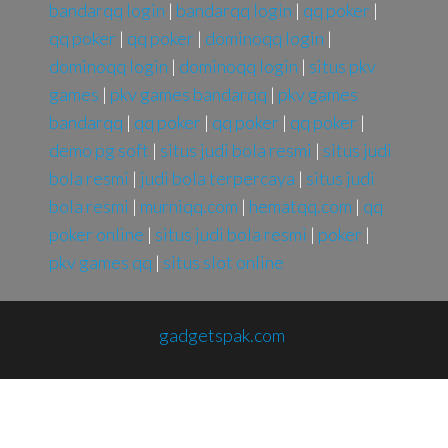
bandarqq login
|
bandarqq login
|
qq poker
|
qq poker
|
qq poker
|
dominoqq login
|
dominoqq login
|
dominoqq login
|
situs pkv
games
|
pkv games bandarqq
|
pkv games
bandarqq
|
qq poker
|
qq poker
|
qq poker
|
demo pg soft
|
situs judi bola resmi
|
situs judi
bola resmi
|
judi bola terpercaya
|
situs judi
bola resmi
|
murniqq.com
|
hematqq.com
|
qq
poker online
|
situs judi bola resmi
|
poker
|
pkv games qq
|
situs slot online
gadgetspak.com