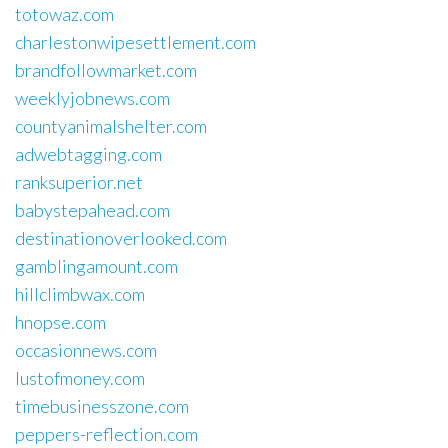
totowaz.com
charlestonwipesettlement.com
brandfollowmarket.com
weeklyjobnews.com
countyanimalshelter.com
adwebtagging.com
ranksuperior.net
babystepahead.com
destinationoverlooked.com
gamblingamount.com
hillclimbwax.com
hnopse.com
occasionnews.com
lustofmoney.com
timebusinesszone.com
peppers-reflection.com