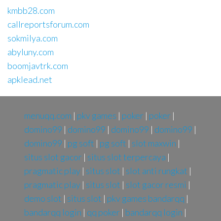
kmbb28.com
callreportsforum.com
sokmilya.com
abyluny.com
boomjavtrk.com
apklead.net
menuqq.com
|
pkv games
|
poker
|
poker
|
domino99
|
domino99
|
domino99
|
domino99
|
domino99
|
pg soft
|
pg soft
|
slot maxwin
|
situs slot gacor
|
situs slot terpercaya
|
pragmatic play
|
situs slot
|
slot anti rungkat
|
pragmatic play
|
situs slot
|
slot gacor resmi
|
demo slot
|
situs slot
|
pkv games bandarqq
|
bandarqq login
|
qq poker
|
bandarqq login
|