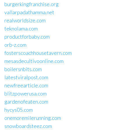
burgerkingfranchise.org
vallarpadathamma.net
realworldsize.com
teknolama.com
productforbaby.com
orb-z.com
fosterscoachhousetavern.com
mesasdecultivoonline.com
boilersnbits.com
latestviralpost.com
newfreearticle.com
blitzpowerusa.com
gardenofeaten.com
hycys05.com
onemoremilerunning.com
snowboardsteez.com