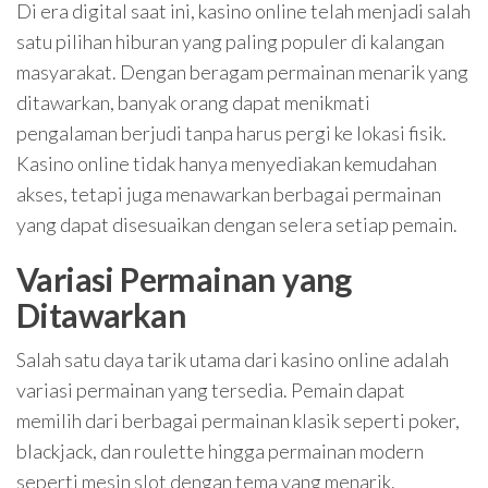
Di era digital saat ini, kasino online telah menjadi salah
satu pilihan hiburan yang paling populer di kalangan
masyarakat. Dengan beragam permainan menarik yang
ditawarkan, banyak orang dapat menikmati
pengalaman berjudi tanpa harus pergi ke lokasi fisik.
Kasino online tidak hanya menyediakan kemudahan
akses, tetapi juga menawarkan berbagai permainan
yang dapat disesuaikan dengan selera setiap pemain.
Variasi Permainan yang
Ditawarkan
Salah satu daya tarik utama dari kasino online adalah
variasi permainan yang tersedia. Pemain dapat
memilih dari berbagai permainan klasik seperti poker,
blackjack, dan roulette hingga permainan modern
seperti mesin slot dengan tema yang menarik.