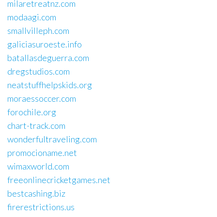
milaretreatnz.com
modaagi.com
smallvilleph.com
galiciasuroeste.info
batallasdeguerra.com
dregstudios.com
neatstuffhelpskids.org
moraessoccer.com
forochile.org
chart-track.com
wonderfultraveling.com
promocioname.net
wimaxworld.com
freeonlinecricketgames.net
bestcashing.biz
firerestrictions.us