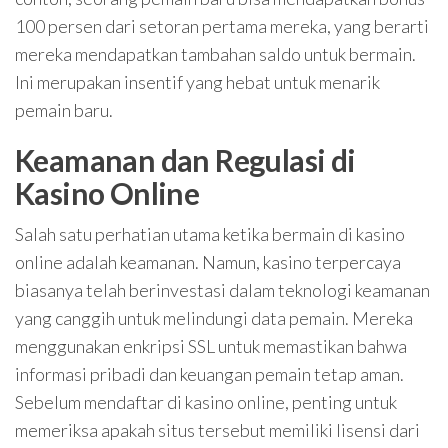
100 persen dari setoran pertama mereka, yang berarti
mereka mendapatkan tambahan saldo untuk bermain.
Ini merupakan insentif yang hebat untuk menarik
pemain baru.
Keamanan dan Regulasi di
Kasino Online
Salah satu perhatian utama ketika bermain di kasino
online adalah keamanan. Namun, kasino terpercaya
biasanya telah berinvestasi dalam teknologi keamanan
yang canggih untuk melindungi data pemain. Mereka
menggunakan enkripsi SSL untuk memastikan bahwa
informasi pribadi dan keuangan pemain tetap aman.
Sebelum mendaftar di kasino online, penting untuk
memeriksa apakah situs tersebut memiliki lisensi dari