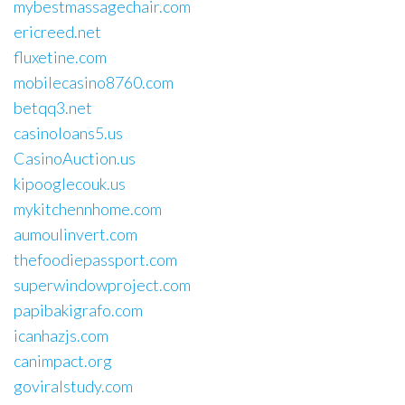
mybestmassagechair.com
ericreed.net
fluxetine.com
mobilecasino8760.com
betqq3.net
casinoloans5.us
CasinoAuction.us
kipooglecouk.us
mykitchennhome.com
aumoulinvert.com
thefoodiepassport.com
superwindowproject.com
papibakigrafo.com
icanhazjs.com
canimpact.org
goviralstudy.com