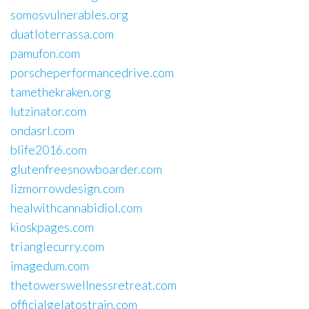
somosvulnerables.org
duatloterrassa.com
pamufon.com
porscheperformancedrive.com
tamethekraken.org
lutzinator.com
ondasrl.com
blife2016.com
glutenfreesnowboarder.com
lizmorrowdesign.com
healwithcannabidiol.com
kioskpages.com
trianglecurry.com
imagedum.com
thetowerswellnessretreat.com
officialgelatostrain.com