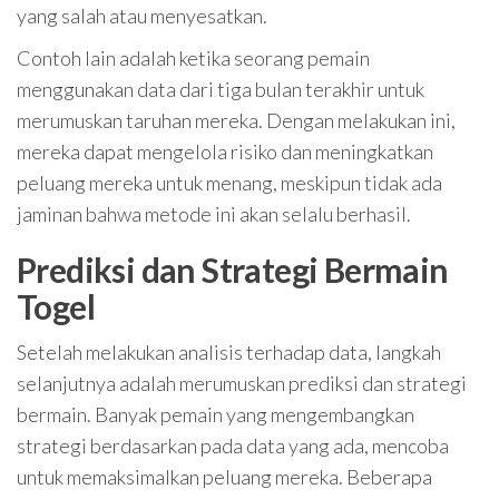
yang salah atau menyesatkan.
Contoh lain adalah ketika seorang pemain
menggunakan data dari tiga bulan terakhir untuk
merumuskan taruhan mereka. Dengan melakukan ini,
mereka dapat mengelola risiko dan meningkatkan
peluang mereka untuk menang, meskipun tidak ada
jaminan bahwa metode ini akan selalu berhasil.
Prediksi dan Strategi Bermain
Togel
Setelah melakukan analisis terhadap data, langkah
selanjutnya adalah merumuskan prediksi dan strategi
bermain. Banyak pemain yang mengembangkan
strategi berdasarkan pada data yang ada, mencoba
untuk memaksimalkan peluang mereka. Beberapa