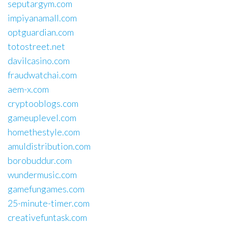
seputargym.com
impiyanamall.com
optguardian.com
totostreet.net
davilcasino.com
fraudwatchai.com
aem-x.com
cryptooblogs.com
gameuplevel.com
homethestyle.com
amuldistribution.com
borobuddur.com
wundermusic.com
gamefungames.com
25-minute-timer.com
creativefuntask.com