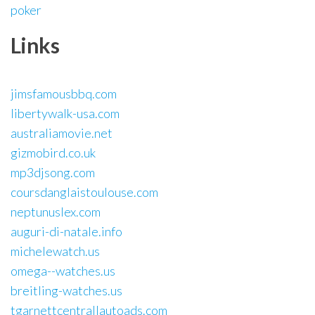
poker
Links
jimsfamousbbq.com
libertywalk-usa.com
australiamovie.net
gizmobird.co.uk
mp3djsong.com
coursdanglaistoulouse.com
neptunuslex.com
auguri-di-natale.info
michelewatch.us
omega--watches.us
breitling-watches.us
tgarnettcentrallautoads.com