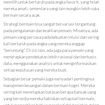
memilih untuk bertaruh pada angka favorit, yang telah
mereka amati, sementara yang lain mungkin lebih suka
bermain secara acak.
Strategi bermain bisa sangat bervariasi tergantung
pada pengalaman dan keahlian pemain. Misalnya, ada
pemain yang percaya pada kekuatan intuisi dan sering
kali bertaruh pada angka yang mereka anggap
“beruntung”. Di sisi lain, ada juga para pemain yang
menerapkan pendekatan lebih rasional dan berbasis
data, menggunakan analisis untuk menginformasikan
setiap keputusan yang mereka buat.
Sebagian besar pemain juga menyadari pentingnya
manajemen keuangan dalam bermain togel. Mereka
sering kali menetapkan batasan berapa banyak uang
yang bersedia mereka habiskan setiap kali bermain,