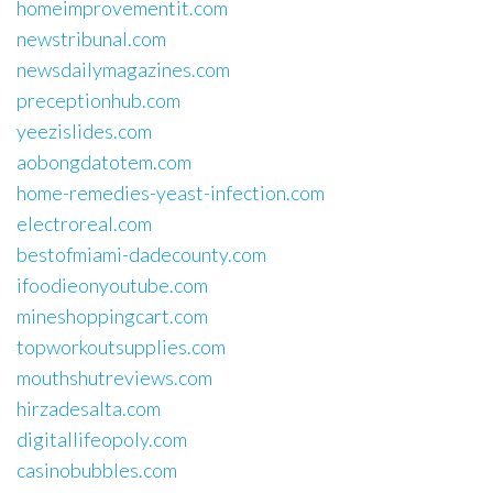
homeimprovementit.com
newstribunal.com
newsdailymagazines.com
preceptionhub.com
yeezislides.com
aobongdatotem.com
home-remedies-yeast-infection.com
electroreal.com
bestofmiami-dadecounty.com
ifoodieonyoutube.com
mineshoppingcart.com
topworkoutsupplies.com
mouthshutreviews.com
hirzadesalta.com
digitallifeopoly.com
casinobubbles.com