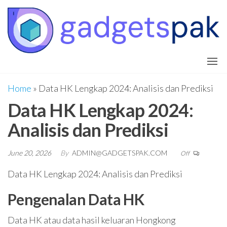
Skip
K
T
to
da
D
sl
the
S
te
content
de
O
sl
T
ya
me
Home
»
Data HK Lengkap 2024: Analisis dan Prediksi
d
pe
F
Data HK Lengkap 2024:
m
be
G
Analisis dan Prediksi
ha
June 20, 2026
By
ADMIN@GADGETSPAK.COM
Off
Data HK Lengkap 2024: Analisis dan Prediksi
Pengenalan Data HK
Data HK atau data hasil keluaran Hongkong