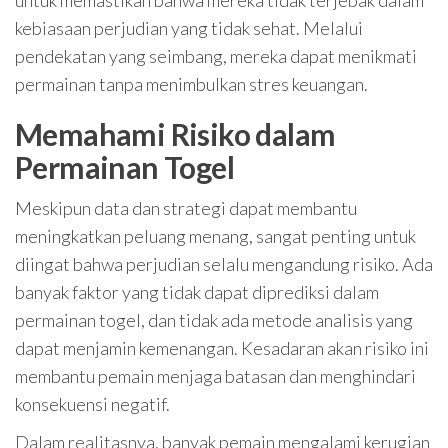
untuk memastikan bahwa mereka tidak terjebak dalam
kebiasaan perjudian yang tidak sehat. Melalui
pendekatan yang seimbang, mereka dapat menikmati
permainan tanpa menimbulkan stres keuangan.
Memahami Risiko dalam
Permainan Togel
Meskipun data dan strategi dapat membantu
meningkatkan peluang menang, sangat penting untuk
diingat bahwa perjudian selalu mengandung risiko. Ada
banyak faktor yang tidak dapat diprediksi dalam
permainan togel, dan tidak ada metode analisis yang
dapat menjamin kemenangan. Kesadaran akan risiko ini
membantu pemain menjaga batasan dan menghindari
konsekuensi negatif.
Dalam realitasnya, banyak pemain mengalami kerugian