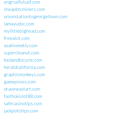
engrsaifulsaif.com
cheapbtcminers.com
unionstationtogeorgetown.com
iamayudoc.com
mylittlebighead.com
freealot.com
asahiweekly.com
supercleanut.com
bedandbicycle.com
heraldcalifornia.com
graphicmonkeys.com
gamepixies.com
drawneastart.com
fasthokislot88.com
safecasinotips.com
jackpotchips.com