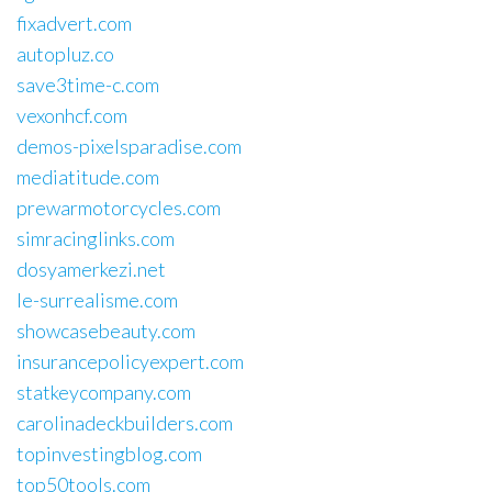
fixadvert.com
autopluz.co
save3time-c.com
vexonhcf.com
demos-pixelsparadise.com
mediatitude.com
prewarmotorcycles.com
simracinglinks.com
dosyamerkezi.net
le-surrealisme.com
showcasebeauty.com
insurancepolicyexpert.com
statkeycompany.com
carolinadeckbuilders.com
topinvestingblog.com
top50tools.com