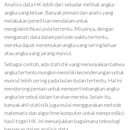
Analisis data HK lebih dari sekadar melihat angka-
angka yang keluar. Banyak pemain dan analis yang
melakukan penelitian mendalam untuk
mengidentifikasi pola tertentu. Misalnya, dengan
mengamati data dalam periode waktu tertentu,
mereka dapat menemukan angka yang sering keluar
atau angka yang jarang muncul.
Sebagai contoh, ada statistik yang menunjukkan bahwa
angka tertentu mungkin memiliki kecenderungan untuk
muncul lebih sering pada bulan-bulan tertentu. Hal ini
mendorong pemain untuk mempertimbangkan angka-
angka tersebut dalam taruhan mereka. Selain itu,
banyak ahli statistik juga mulai menggunakan metode
matematis dan algoritme komputer untuk memprediksi
hasil togel HK. Ini menunjukkan bagaimana teknologi
berperan dalam analisis data.