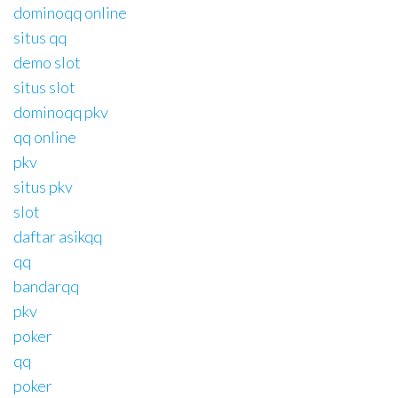
dominoqq online
situs qq
demo slot
situs slot
dominoqq pkv
qq online
pkv
situs pkv
slot
daftar asikqq
qq
bandarqq
pkv
poker
qq
poker