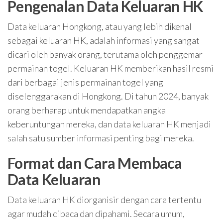
Pengenalan Data Keluaran HK
Data keluaran Hongkong, atau yang lebih dikenal
sebagai keluaran HK, adalah informasi yang sangat
dicari oleh banyak orang, terutama oleh penggemar
permainan togel. Keluaran HK memberikan hasil resmi
dari berbagai jenis permainan togel yang
diselenggarakan di Hongkong. Di tahun 2024, banyak
orang berharap untuk mendapatkan angka
keberuntungan mereka, dan data keluaran HK menjadi
salah satu sumber informasi penting bagi mereka.
Format dan Cara Membaca
Data Keluaran
Data keluaran HK diorganisir dengan cara tertentu
agar mudah dibaca dan dipahami. Secara umum,