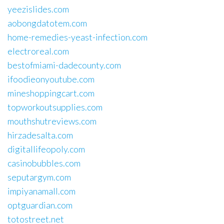
yeezislides.com
aobongdatotem.com
home-remedies-yeast-infection.com
electroreal.com
bestofmiami-dadecounty.com
ifoodieonyoutube.com
mineshoppingcart.com
topworkoutsupplies.com
mouthshutreviews.com
hirzadesalta.com
digitallifeopoly.com
casinobubbles.com
seputargym.com
impiyanamall.com
optguardian.com
totostreet.net