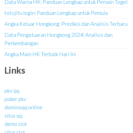
Data Warna HK: Panduan Lengkap untuk Pemain Togel
totojitu login: Panduan Lengkap untuk Pemula
Angka Keluar Hongkong: Prediksi dan Analisis Terbaru
Data Pengeluaran Hongkong 2024: Analisis dan
Perkembangan
Angka Main HK Terbaik Hari Ini
Links
pkv qq
poker pkv
dominoqq online
situs qq
demo slot
situs slot