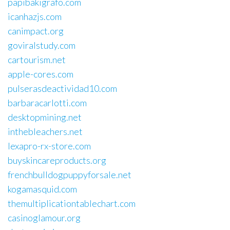
papibakigrafo.com
icanhazjs.com
canimpact.org
goviralstudy.com
cartourism.net
apple-cores.com
pulserasdeactividad10.com
barbaracarlotti.com
desktopmining.net
inthebleachers.net
lexapro-rx-store.com
buyskincareproducts.org
frenchbulldogpuppyforsale.net
kogamasquid.com
themultiplicationtablechart.com
casinoglamour.org