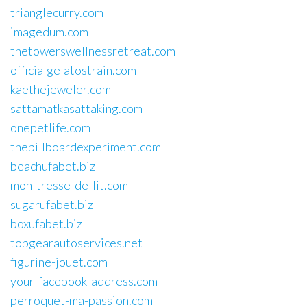
trianglecurry.com
imagedum.com
thetowerswellnessretreat.com
officialgelatostrain.com
kaethejeweler.com
sattamatkasattaking.com
onepetlife.com
thebillboardexperiment.com
beachufabet.biz
mon-tresse-de-lit.com
sugarufabet.biz
boxufabet.biz
topgearautoservices.net
figurine-jouet.com
your-facebook-address.com
perroquet-ma-passion.com