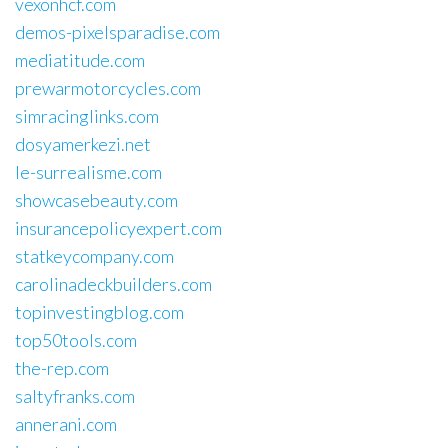
vexonhcf.com
demos-pixelsparadise.com
mediatitude.com
prewarmotorcycles.com
simracinglinks.com
dosyamerkezi.net
le-surrealisme.com
showcasebeauty.com
insurancepolicyexpert.com
statkeycompany.com
carolinadeckbuilders.com
topinvestingblog.com
top50tools.com
the-rep.com
saltyfranks.com
annerani.com