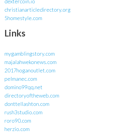
dextercoin.io
christianarticledirectory.org
5homestyle.com
Links
mygamblingstory.com
majalahwekonews.com
2017hoganoutlet.com
pelmanec.com
domino99qq.net
directoryoftheweb.com
donttellashton.com
rush3studio.com
roro90.com
herzio.com