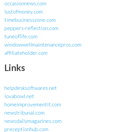
occasionnews.com
lustofmoney.com
timebusinesszone.com
peppers-reflection.com
tuneoflife.com
windowwellmaintenancepros.com
affiliateholder.com
Links
helpdesksoftwares.net
lovabowl.net
homeimprovementit.com
newstribunal.com
newsdailymagazines.com
preceptionhub.com