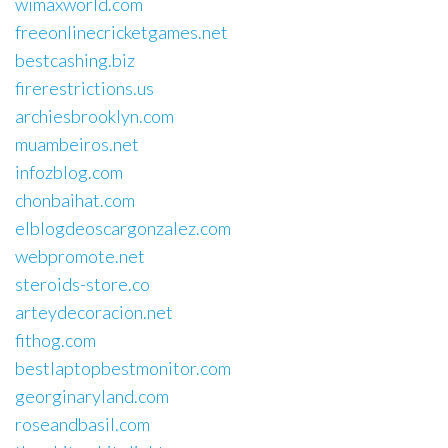
wimaxworld.com
freeonlinecricketgames.net
bestcashing.biz
firerestrictions.us
archiesbrooklyn.com
muambeiros.net
infozblog.com
chonbaihat.com
elblogdeoscargonzalez.com
webpromote.net
steroids-store.co
arteydecoracion.net
fithog.com
bestlaptopbestmonitor.com
georginaryland.com
roseandbasil.com