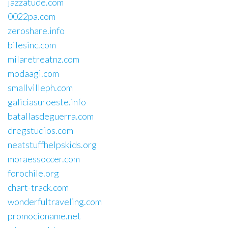
jazzatude.com
0022pa.com
zeroshare.info
bilesinc.com
milaretreatnz.com
modaagi.com
smallvilleph.com
galiciasuroeste.info
batallasdeguerra.com
dregstudios.com
neatstuffhelpskids.org
moraessoccer.com
forochile.org
chart-track.com
wonderfultraveling.com
promocioname.net