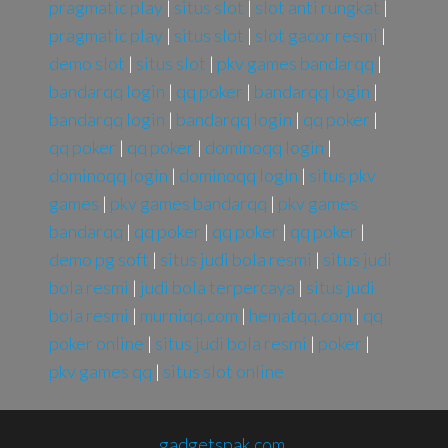
pragmatic play
|
situs slot
|
slot anti rungkat
|
pragmatic play
|
situs slot
|
slot gacor resmi
|
demo slot
|
situs slot
|
pkv games bandarqq
|
bandarqq login
|
qq poker
|
bandarqq login
|
bandarqq login
|
bandarqq login
|
qq poker
|
qq poker
|
qq poker
|
dominoqq login
|
dominoqq login
|
dominoqq login
|
situs pkv
games
|
pkv games bandarqq
|
pkv games
bandarqq
|
qq poker
|
qq poker
|
qq poker
|
demo pg soft
|
situs judi bola resmi
|
situs judi
bola resmi
|
judi bola terpercaya
|
situs judi
bola resmi
|
murniqq.com
|
hematqq.com
|
qq
poker online
|
situs judi bola resmi
|
poker
|
pkv games qq
|
situs slot online
gadgetspak.com