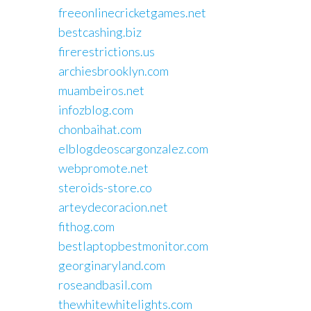
freeonlinecricketgames.net
bestcashing.biz
firerestrictions.us
archiesbrooklyn.com
muambeiros.net
infozblog.com
chonbaihat.com
elblogdeoscargonzalez.com
webpromote.net
steroids-store.co
arteydecoracion.net
fithog.com
bestlaptopbestmonitor.com
georginaryland.com
roseandbasil.com
thewhitewhitelights.com