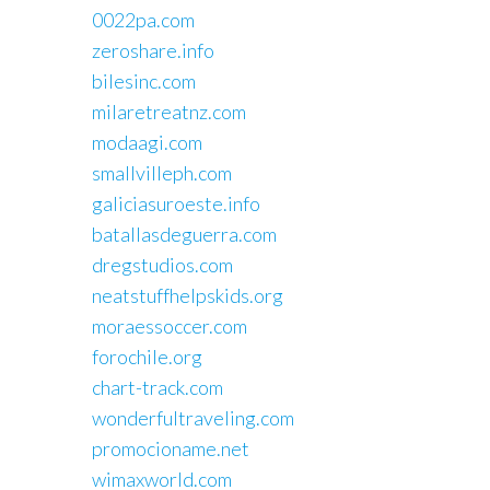
0022pa.com
zeroshare.info
bilesinc.com
milaretreatnz.com
modaagi.com
smallvilleph.com
galiciasuroeste.info
batallasdeguerra.com
dregstudios.com
neatstuffhelpskids.org
moraessoccer.com
forochile.org
chart-track.com
wonderfultraveling.com
promocioname.net
wimaxworld.com