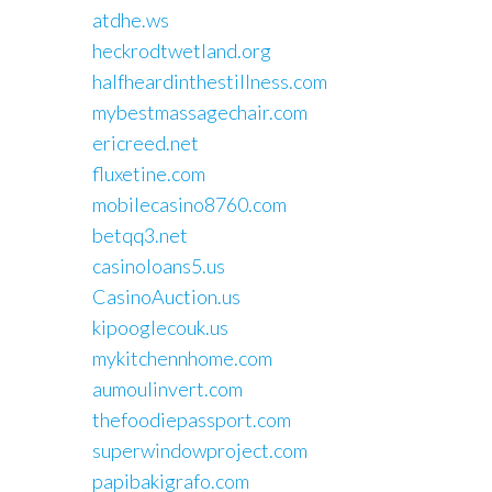
atdhe.ws
heckrodtwetland.org
halfheardinthestillness.com
mybestmassagechair.com
ericreed.net
fluxetine.com
mobilecasino8760.com
betqq3.net
casinoloans5.us
CasinoAuction.us
kipooglecouk.us
mykitchennhome.com
aumoulinvert.com
thefoodiepassport.com
superwindowproject.com
papibakigrafo.com