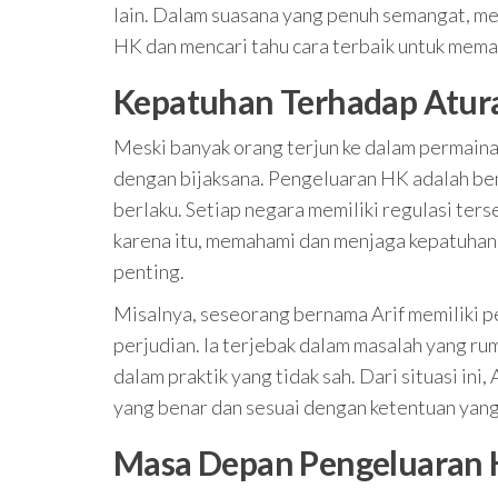
lain. Dalam suasana yang penuh semangat, m
HK dan mencari tahu cara terbaik untuk mema
Kepatuhan Terhadap Atur
Meski banyak orang terjun ke dalam permainan
dengan bijaksana. Pengeluaran HK adalah ben
berlaku. Setiap negara memiliki regulasi ter
karena itu, memahami dan menjaga kepatuhan 
penting.
Misalnya, seseorang bernama Arif memiliki p
perjudian. Ia terjebak dalam masalah yang ru
dalam praktik yang tidak sah. Dari situasi ini
yang benar dan sesuai dengan ketentuan yang
Masa Depan Pengeluaran