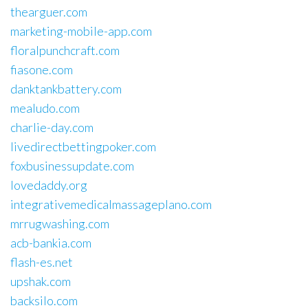
thearguer.com
marketing-mobile-app.com
floralpunchcraft.com
fiasone.com
danktankbattery.com
mealudo.com
charlie-day.com
livedirectbettingpoker.com
foxbusinessupdate.com
lovedaddy.org
integrativemedicalmassageplano.com
mrrugwashing.com
acb-bankia.com
flash-es.net
upshak.com
backsilo.com