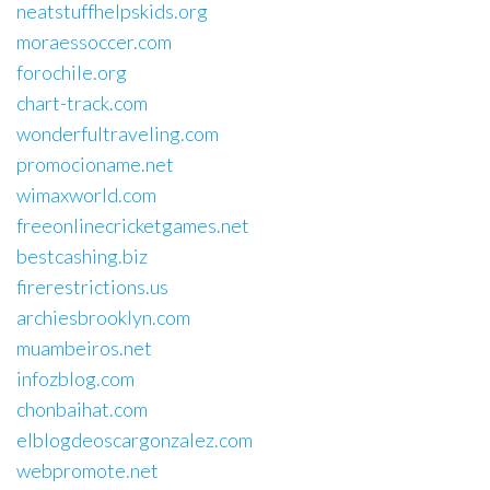
neatstuffhelpskids.org
moraessoccer.com
forochile.org
chart-track.com
wonderfultraveling.com
promocioname.net
wimaxworld.com
freeonlinecricketgames.net
bestcashing.biz
firerestrictions.us
archiesbrooklyn.com
muambeiros.net
infozblog.com
chonbaihat.com
elblogdeoscargonzalez.com
webpromote.net