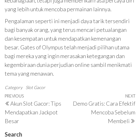
kebahagiaan, tetapi juga memberikan rasa percaya diri
yang lebih untuk mencoba permainan lainnya.
Pengalaman seperti ini menjadi daya tarik tersendiri
bagi banyak orang, yang terus mencari petualangan
dan kesempatan untuk mendapatkan kemenangan
besar. Gates of Olympus telah menjadi pilihan utama
bagi mereka yang ingin merasakan ketegangan dan
kegembiraan dunia perjudian online sambil menikmati
tema yang menawan.
Category
Slot Gacor
Post
Previous
PREVIOUS
NEXT
N
Akun Slot Gacor: Tips
Demo Gratis: Cara Efektif
navigation
Post
P
Mendapatkan Jackpot
Mencoba Sebelum
Besar
Membeli
Search