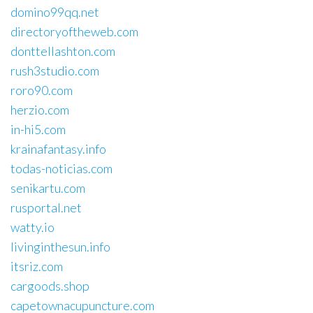
domino99qq.net
directoryoftheweb.com
donttellashton.com
rush3studio.com
roro90.com
herzio.com
in-hi5.com
krainafantasy.info
todas-noticias.com
senikartu.com
rusportal.net
watty.io
livinginthesun.info
itsriz.com
cargoods.shop
capetownacupuncture.com