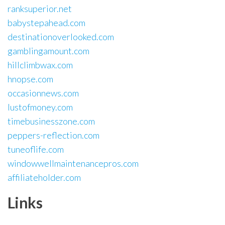
ranksuperior.net
babystepahead.com
destinationoverlooked.com
gamblingamount.com
hillclimbwax.com
hnopse.com
occasionnews.com
lustofmoney.com
timebusinesszone.com
peppers-reflection.com
tuneoflife.com
windowwellmaintenancepros.com
affiliateholder.com
Links