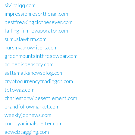
siviralqq.com
impressionresorthoian.com
bestfreakingclothesever.com
falling-film-evaporator.com
sumuslawfirm.com
nursingprowriters.com
greenmountainthreadwear.com
acutedispensary.com
sattamatkanewsblog.com
cryptocurrencytradingcn.com
totowaz.com
charlestonwipesettlement.com
brandfollowmarket.com
weeklyjobnews.com
countyanimalshelter.com
adwebtagging.com