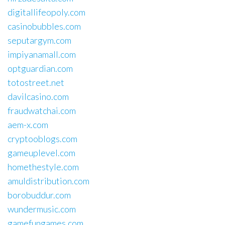
digitallifeopoly.com
casinobubbles.com
seputargym.com
impiyanamall.com
optguardian.com
totostreet.net
davilcasino.com
fraudwatchai.com
aem-x.com
cryptooblogs.com
gameuplevel.com
homethestyle.com
amuldistribution.com
borobuddur.com
wundermusic.com
gamefungames.com