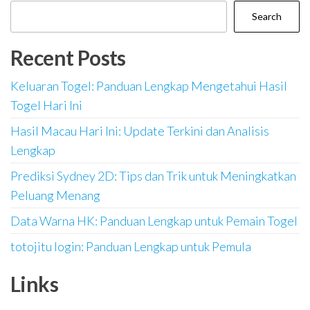
Search
Recent Posts
Keluaran Togel: Panduan Lengkap Mengetahui Hasil
Togel Hari Ini
Hasil Macau Hari Ini: Update Terkini dan Analisis
Lengkap
Prediksi Sydney 2D: Tips dan Trik untuk Meningkatkan
Peluang Menang
Data Warna HK: Panduan Lengkap untuk Pemain Togel
totojitu login: Panduan Lengkap untuk Pemula
Links