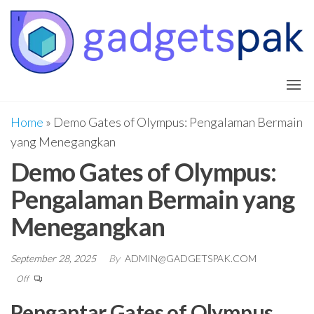
Skip
K
T
to
da
D
sl
the
S
te
content
de
O
sl
T
ya
me
Home
»
Demo Gates of Olympus: Pengalaman Bermain
d
pe
yang Menegangkan
F
m
be
Demo Gates of Olympus:
G
ha
Pengalaman Bermain yang
Menegangkan
September 28, 2025
By
ADMIN@GADGETSPAK.COM
Off
Pengantar Gates of Olympus