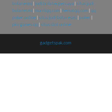
bola resmi
|
judi bola terpercaya
|
situs judi
bola resmi
|
murniqq.com
|
hematqq.com
|
qq
poker online
|
situs judi bola resmi
|
poker
|
pkv games qq
|
situs slot online
gadgetspak.com