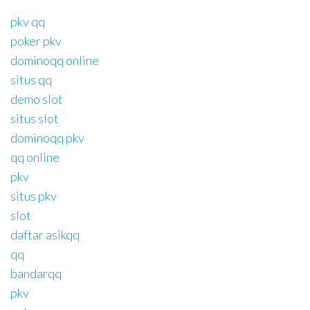
pkv qq
poker pkv
dominoqq online
situs qq
demo slot
situs slot
dominoqq pkv
qq online
pkv
situs pkv
slot
daftar asikqq
qq
bandarqq
pkv