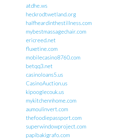
atdhe.ws
heckrodtwetland.org
halfheardinthestillness.com
mybestmassagechair.com
ericreed.net
fluxetine.com
mobilecasino8760.com
betqq3.net
casinoloans5.us
CasinoAuction.us
kipooglecouk.us
mykitchennhome.com
aumoulinvert.com
thefoodiepassport.com
superwindowproject.com
papibakigrafo.com