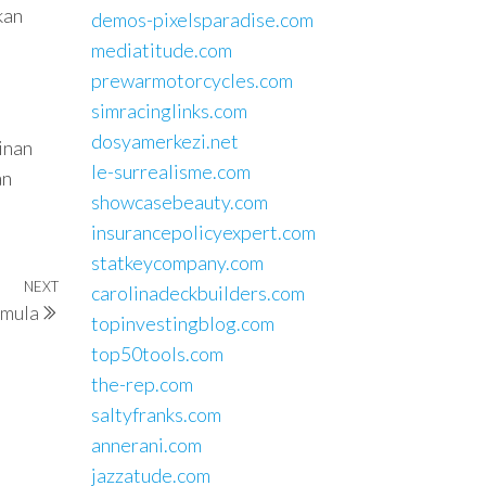
kan
demos-pixelsparadise.com
mediatitude.com
prewarmotorcycles.com
simracinglinks.com
dosyamerkezi.net
inan
le-surrealisme.com
an
showcasebeauty.com
insurancepolicyexpert.com
statkeycompany.com
NEXT
Next
carolinadeckbuilders.com
emula
Post
topinvestingblog.com
top50tools.com
the-rep.com
saltyfranks.com
annerani.com
jazzatude.com