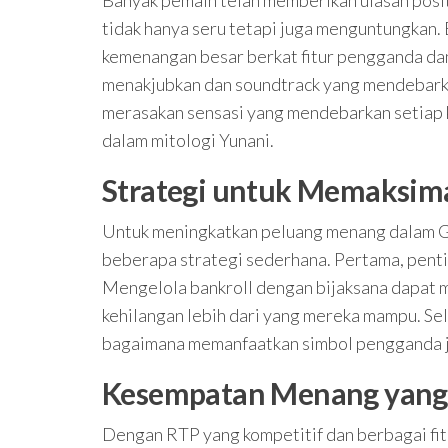
Banyak pemain telah memberikan ulasan posi
tidak hanya seru tetapi juga menguntungkan
kemenangan besar berkat fitur pengganda dan
menakjubkan dan soundtrack yang mendebarka
merasakan sensasi yang mendebarkan setiap k
dalam mitologi Yunani.
Strategi untuk Memaksima
Untuk meningkatkan peluang menang dalam G
beberapa strategi sederhana. Pertama, pent
Mengelola bankroll dengan bijaksana dapat 
kehilangan lebih dari yang mereka mampu. Sel
bagaimana memanfaatkan simbol pengganda j
Kesempatan Menang yang
Dengan RTP yang kompetitif dan berbagai fi