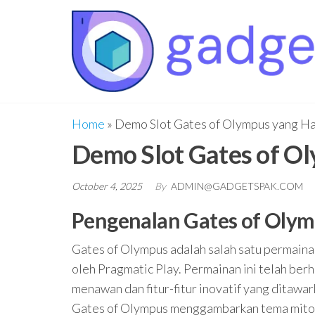
Skip
to
the
content
Home
»
Demo Slot Gates of Olympus yang H
Demo Slot Gates of O
October 4, 2025
By
ADMIN@GADGETSPAK.COM
Pengenalan Gates of Oly
Gates of Olympus adalah salah satu permaina
oleh Pragmatic Play. Permainan ini telah ber
menawan dan fitur-fitur inovatif yang ditawa
Gates of Olympus menggambarkan tema mitolo