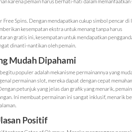
nan karena pemain harus berhati-hati dalam memanfaatkan 
tur Free Spins. Dengan mendapatkan cukup simbol pencar di l
mberikan kesempatan ekstra untuk menang tanpa harus
taran gratis ini, kesempatan untuk mendapatkan penggand
ngat dinanti-nantikan oleh pemain.
ng Mudah Dipahami
 begitu populer adalah mekanisme permainannya yang mud
genal permainan slot, mereka dapat dengan cepat memaham
engan petunjuk yang jelas dan grafik yang menarik, pemain
gan. Ini membuat permainan ini sangat inklusif, menarik b
alaman.
asan Positif