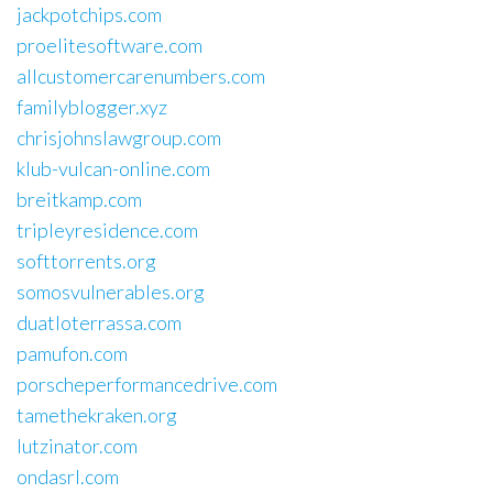
jackpotchips.com
proelitesoftware.com
allcustomercarenumbers.com
familyblogger.xyz
chrisjohnslawgroup.com
klub-vulcan-online.com
breitkamp.com
tripleyresidence.com
softtorrents.org
somosvulnerables.org
duatloterrassa.com
pamufon.com
porscheperformancedrive.com
tamethekraken.org
lutzinator.com
ondasrl.com