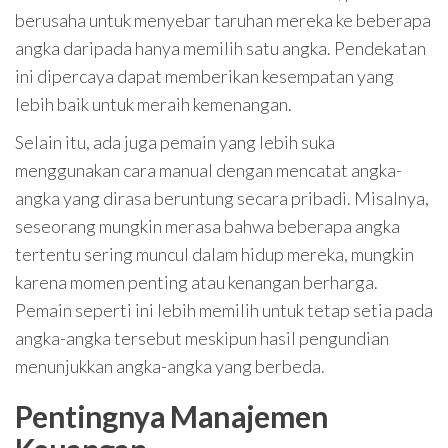
berusaha untuk menyebar taruhan mereka ke beberapa
angka daripada hanya memilih satu angka. Pendekatan
ini dipercaya dapat memberikan kesempatan yang
lebih baik untuk meraih kemenangan.
Selain itu, ada juga pemain yang lebih suka
menggunakan cara manual dengan mencatat angka-
angka yang dirasa beruntung secara pribadi. Misalnya,
seseorang mungkin merasa bahwa beberapa angka
tertentu sering muncul dalam hidup mereka, mungkin
karena momen penting atau kenangan berharga.
Pemain seperti ini lebih memilih untuk tetap setia pada
angka-angka tersebut meskipun hasil pengundian
menunjukkan angka-angka yang berbeda.
Pentingnya Manajemen