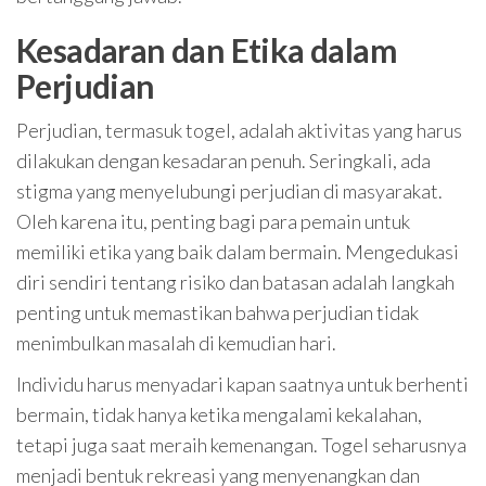
Kesadaran dan Etika dalam
Perjudian
Perjudian, termasuk togel, adalah aktivitas yang harus
dilakukan dengan kesadaran penuh. Seringkali, ada
stigma yang menyelubungi perjudian di masyarakat.
Oleh karena itu, penting bagi para pemain untuk
memiliki etika yang baik dalam bermain. Mengedukasi
diri sendiri tentang risiko dan batasan adalah langkah
penting untuk memastikan bahwa perjudian tidak
menimbulkan masalah di kemudian hari.
Individu harus menyadari kapan saatnya untuk berhenti
bermain, tidak hanya ketika mengalami kekalahan,
tetapi juga saat meraih kemenangan. Togel seharusnya
menjadi bentuk rekreasi yang menyenangkan dan