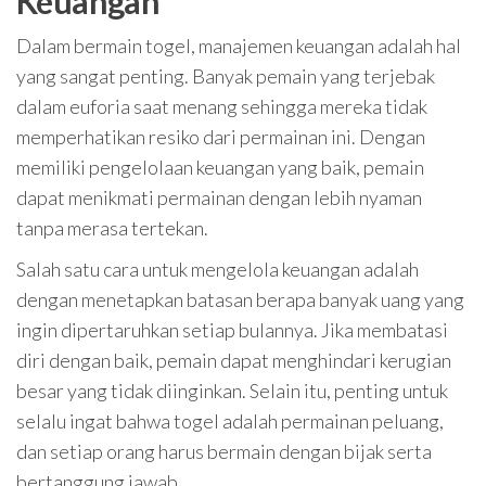
Keuangan
Dalam bermain togel, manajemen keuangan adalah hal
yang sangat penting. Banyak pemain yang terjebak
dalam euforia saat menang sehingga mereka tidak
memperhatikan resiko dari permainan ini. Dengan
memiliki pengelolaan keuangan yang baik, pemain
dapat menikmati permainan dengan lebih nyaman
tanpa merasa tertekan.
Salah satu cara untuk mengelola keuangan adalah
dengan menetapkan batasan berapa banyak uang yang
ingin dipertaruhkan setiap bulannya. Jika membatasi
diri dengan baik, pemain dapat menghindari kerugian
besar yang tidak diinginkan. Selain itu, penting untuk
selalu ingat bahwa togel adalah permainan peluang,
dan setiap orang harus bermain dengan bijak serta
bertanggung jawab.