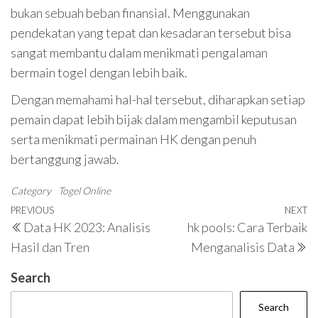
bukan sebuah beban finansial. Menggunakan
pendekatan yang tepat dan kesadaran tersebut bisa
sangat membantu dalam menikmati pengalaman
bermain togel dengan lebih baik.
Dengan memahami hal-hal tersebut, diharapkan setiap
pemain dapat lebih bijak dalam mengambil keputusan
serta menikmati permainan HK dengan penuh
bertanggung jawab.
Category
Togel Online
Post
Previous
PREVIOUS
NEXT
N
Data HK 2023: Analisis
hk pools: Cara Terbaik
navigation
Post
P
Hasil dan Tren
Menganalisis Data
Search
Search