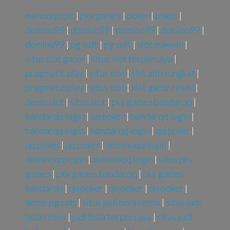
menuqq.com
|
pkv games
|
poker
|
poker
|
domino99
|
domino99
|
domino99
|
domino99
|
domino99
|
pg soft
|
pg soft
|
slot maxwin
|
situs slot gacor
|
situs slot terpercaya
|
pragmatic play
|
situs slot
|
slot anti rungkat
|
pragmatic play
|
situs slot
|
slot gacor resmi
|
demo slot
|
situs slot
|
pkv games bandarqq
|
bandarqq login
|
qq poker
|
bandarqq login
|
bandarqq login
|
bandarqq login
|
qq poker
|
qq poker
|
qq poker
|
dominoqq login
|
dominoqq login
|
dominoqq login
|
situs pkv
games
|
pkv games bandarqq
|
pkv games
bandarqq
|
qq poker
|
qq poker
|
qq poker
|
demo pg soft
|
situs judi bola resmi
|
situs judi
bola resmi
|
judi bola terpercaya
|
situs judi