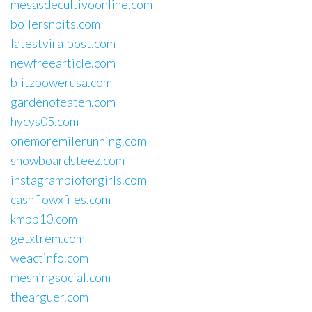
mesasdecultivoonline.com
boilersnbits.com
latestviralpost.com
newfreearticle.com
blitzpowerusa.com
gardenofeaten.com
hycys05.com
onemoremilerunning.com
snowboardsteez.com
instagrambioforgirls.com
cashflowxfiles.com
kmbb10.com
getxtrem.com
weactinfo.com
meshingsocial.com
thearguer.com