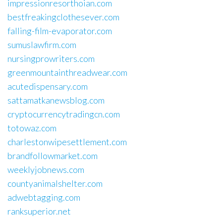
impressionresorthoian.com
bestfreakingclothesever.com
falling-film-evaporator.com
sumuslawfirm.com
nursingprowriters.com
greenmountainthreadwear.com
acutedispensary.com
sattamatkanewsblog.com
cryptocurrencytradingcn.com
totowaz.com
charlestonwipesettlement.com
brandfollowmarket.com
weeklyjobnews.com
countyanimalshelter.com
adwebtagging.com
ranksuperior.net