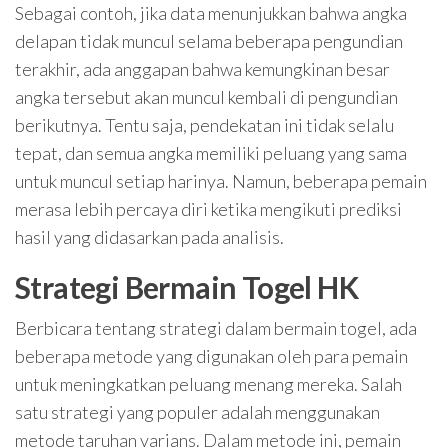
Sebagai contoh, jika data menunjukkan bahwa angka
delapan tidak muncul selama beberapa pengundian
terakhir, ada anggapan bahwa kemungkinan besar
angka tersebut akan muncul kembali di pengundian
berikutnya. Tentu saja, pendekatan ini tidak selalu
tepat, dan semua angka memiliki peluang yang sama
untuk muncul setiap harinya. Namun, beberapa pemain
merasa lebih percaya diri ketika mengikuti prediksi
hasil yang didasarkan pada analisis.
Strategi Bermain Togel HK
Berbicara tentang strategi dalam bermain togel, ada
beberapa metode yang digunakan oleh para pemain
untuk meningkatkan peluang menang mereka. Salah
satu strategi yang populer adalah menggunakan
metode taruhan varians. Dalam metode ini, pemain