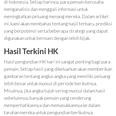
di Indonesia. Setiap harinya, para pemain berusaha
menganalisis dan menggali informasi untuk
meningkatkan peluang menang mereka. Dalam artikel
ini, kami akan membahas tentang hasil terbaru, prediksi
yang berpotensi serta beberapa strategi yang dapat
digunakan untuk bermain dengan lebih bijak.
Hasil Terkini HK
Hasil pengundian HK hari ini sangat penting bagi para
pemain. Setiap hasil yang dikeluarkan akan memberikan
gambaran tentang angka-angka yang memiliki peluang
lebih besar untuk muncul di periode berikutnya.
Misalnya, jika angka tujuh sering muncul dalam hasil
sebelumnya, banyak pemain yang cenderung
memperhatikannya dan memasukkannya ke dalam
taruhan mereka untuk pengundian berikutnya.