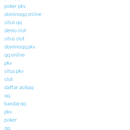
poker pkv
dominoqq online
situs qq
demo slot
situs slot
dominoqq pkv
qq online
pkv
situs pkv
slot
daftar asikqq
qq
bandarqq
pkv
poker
qq