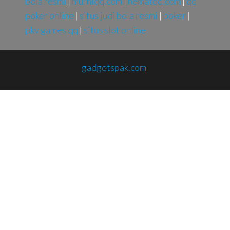
bola resmi
|
murniqq.com
|
hematqq.com
|
qq
poker online
|
situs judi bola resmi
|
poker
|
pkv games qq
|
situs slot online
gadgetspak.com