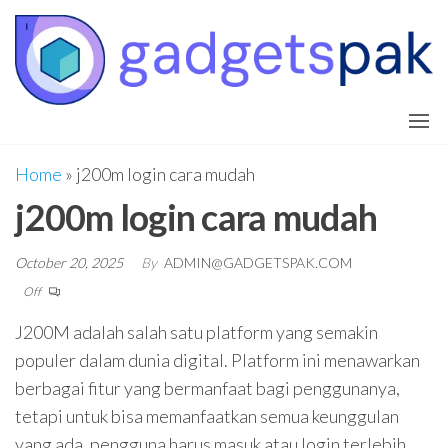
Skip
K
T
to
da
D
sl
the
S
te
content
de
O
sl
T
ya
me
Home
»
j200m login cara mudah
d
pe
F
j200m login cara mudah
m
be
G
ha
October 20, 2025
By
ADMIN@GADGETSPAK.COM
Off
J200M adalah salah satu platform yang semakin
populer dalam dunia digital. Platform ini menawarkan
berbagai fitur yang bermanfaat bagi penggunanya,
tetapi untuk bisa memanfaatkan semua keunggulan
yang ada, pengguna harus masuk atau login terlebih