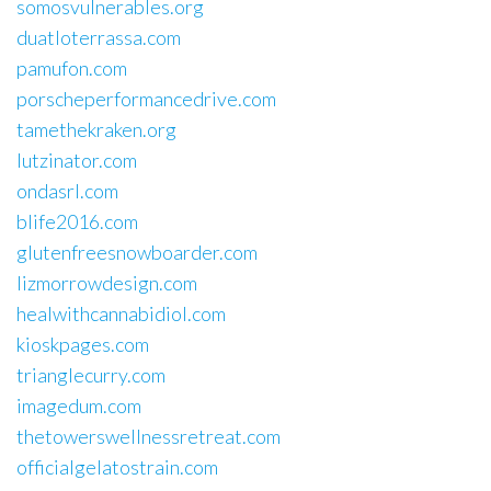
somosvulnerables.org
duatloterrassa.com
pamufon.com
porscheperformancedrive.com
tamethekraken.org
lutzinator.com
ondasrl.com
blife2016.com
glutenfreesnowboarder.com
lizmorrowdesign.com
healwithcannabidiol.com
kioskpages.com
trianglecurry.com
imagedum.com
thetowerswellnessretreat.com
officialgelatostrain.com