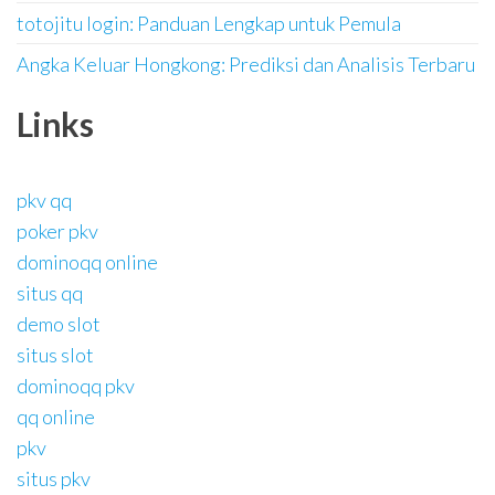
totojitu login: Panduan Lengkap untuk Pemula
Angka Keluar Hongkong: Prediksi dan Analisis Terbaru
Links
pkv qq
poker pkv
dominoqq online
situs qq
demo slot
situs slot
dominoqq pkv
qq online
pkv
situs pkv