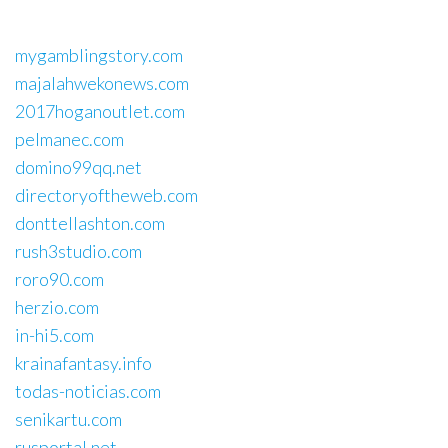
mygamblingstory.com
majalahwekonews.com
2017hoganoutlet.com
pelmanec.com
domino99qq.net
directoryoftheweb.com
donttellashton.com
rush3studio.com
roro90.com
herzio.com
in-hi5.com
krainafantasy.info
todas-noticias.com
senikartu.com
rusportal.net