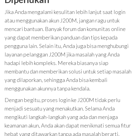
Jika Anda mengalami kesulitan lebih lanjut saat login
atau menggunakan akun J200M, jangan ragu untuk
mencari bantuan. Banyak forum dan komunitas online
yang dapat memberikan panduan dan tips kepada
pengguna lain. Selain itu, Anda juga bisa menghubungi
layanan pelanggan J200M jika masalah yang Anda
hadapi lebih kompleks. Mereka biasanya siap
membantu dan memberikan solusi untuk setiap masalah
yang dilaporkan, sehingga Anda bisa kembali
menggunakan akunnya tanpa kendala.
Dengan begitu, proses login ke J200M tidak perlu
menjadi sesuatu yang menakutkan. Selama Anda
mengikuti langkah-langkah yang ada dan menjaga
keamanan akun, Anda akan dapat menikmati semua fitur
hebat yang ditawarkan tanpa ada masalah berarti.