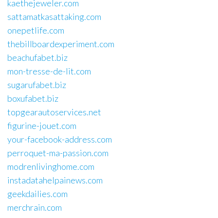
kaethejeweler.com
sattamatkasattaking.com
onepetlife.com
thebillboardexperiment.com
beachufabet.biz
mon-tresse-de-lit.com
sugarufabet.biz
boxufabet.biz
topgearautoservices.net
figurine-jouet.com
your-facebook-address.com
perroquet-ma-passion.com
modrenlivinghome.com
instadatahelpainews.com
geekdailies.com
merchrain.com