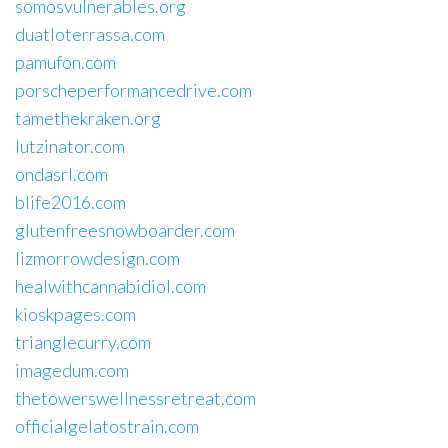
somosvulnerables.org
duatloterrassa.com
pamufon.com
porscheperformancedrive.com
tamethekraken.org
lutzinator.com
ondasrl.com
blife2016.com
glutenfreesnowboarder.com
lizmorrowdesign.com
healwithcannabidiol.com
kioskpages.com
trianglecurry.com
imagedum.com
thetowerswellnessretreat.com
officialgelatostrain.com