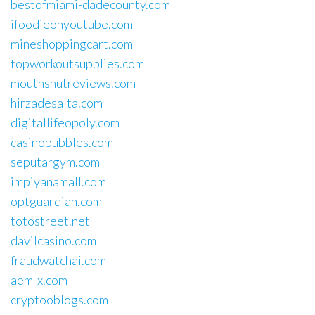
bestofmiami-dadecounty.com
ifoodieonyoutube.com
mineshoppingcart.com
topworkoutsupplies.com
mouthshutreviews.com
hirzadesalta.com
digitallifeopoly.com
casinobubbles.com
seputargym.com
impiyanamall.com
optguardian.com
totostreet.net
davilcasino.com
fraudwatchai.com
aem-x.com
cryptooblogs.com