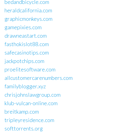
bedandbicycle.com
heraldcalifornia.com
graphicmonkeys.com
gamepixies.com
drawneastart.com
fasthokislot88.com
safecasinotips.com
jackpotchips.com
proelitesoftware.com
allcustomercarenumbers.com
familyblogger.xyz
chrisjohnslawgroup.com
klub-vulcan-online.com
breitkamp.com
tripleyresidence.com
softtorrents.org