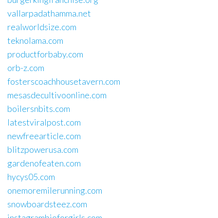
vallarpadathamma.net
realworldsize.com
teknolama.com
productforbaby.com
orb-z.com
fosterscoachhousetavern.com
mesasdecultivoonline.com
boilersnbits.com
latestviralpost.com
newfreearticle.com
blitzpowerusa.com
gardenofeaten.com
hycys05.com
onemoremilerunning.com
snowboardsteez.com
instagrambioforgirls.com