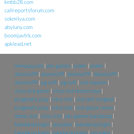
kmbb28.com
callreportsforum.com
sokmilya.com
abyluny.com
boomjavtrk.com
apklead.net
menuqq.com
|
pkv games
|
poker
|
poker
|
domino99
|
domino99
|
domino99
|
domino99
|
domino99
|
pg soft
|
pg soft
|
slot maxwin
|
situs slot gacor
|
situs slot terpercaya
|
pragmatic play
|
situs slot
|
slot anti rungkat
|
pragmatic play
|
situs slot
|
slot gacor resmi
|
demo slot
|
situs slot
|
pkv games bandarqq
|
bandarqq login
|
qq poker
|
bandarqq login
|
bandarqq login
|
bandarqq login
|
qq poker
|