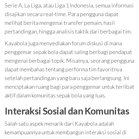
Serie A, La Liga, atau Liga 1 Indonesia, semua informasi
disajikan secara real-time. Para pengguna dapat
melihat berita mengenai transfer pemain, hasil
pertandingan, hingga analisis taktik dari berbagai tim.
Kayabola juga menyediakan forum diskusi di mana
penggemar sepak bola dapat saling berbagi pendapat
mengenai berbagai topik. Misalnya, seorang pengguna
dapat membahas tentang performa tim favoritnya
setelah pertandingan yang baru saja berlangsung. Ini
menciptakan ruang bagi para penggemar untuk terlibat
aktif dalam komunitas sepak bola yang luas.
Interaksi Sosial dan Komunitas
Salah satu aspek menarik dari Kayabola adalah
kemampuannya untuk membangun interaksi sosial di