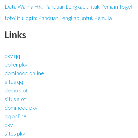
Data Warna HK: Panduan Lengkap untuk Pemain Togel
totojitu login: Panduan Lengkap untuk Pemula
Links
pkv qq
poker pkv
dominoqq online
situs qq
demo slot
situs slot
dominoqq pkv
qq online
pkv
situs pkv