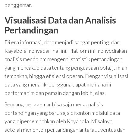
penggemar.
Visualisasi Data dan Analisis
Pertandingan
Di era informasi, data menjadi sangat penting, dan
Kayabola menyadari hal ini. Platform ini menyediakan
analisis mendalam mengenai statistik pertandingan
yang mencakup data tentang penguasaan bola, jumlah
tembakan, hingga efisiensi operan. Dengan visualisasi
data yang menarik, pengguna dapat memahami
performa tim dan pemain dengan lebih jelas.
Seorang penggemar bisa saja menganalisis
pertandingan yang baru saja ditonton melalui data
yang dipersembahkan oleh Kayabola. Misalnya,
setelah menonton pertandingan antara Juventus dan