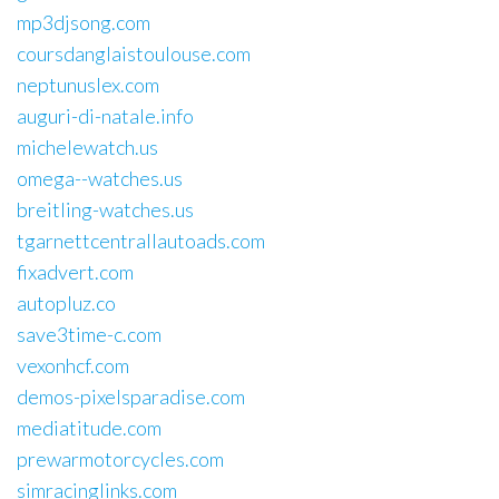
mp3djsong.com
coursdanglaistoulouse.com
neptunuslex.com
auguri-di-natale.info
michelewatch.us
omega--watches.us
breitling-watches.us
tgarnettcentrallautoads.com
fixadvert.com
autopluz.co
save3time-c.com
vexonhcf.com
demos-pixelsparadise.com
mediatitude.com
prewarmotorcycles.com
simracinglinks.com