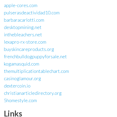
apple-cores.com
pulserasdeactividad10.com
barbaracarlotti.com
desktopmining.net
inthebleachers.net
lexapro-rx-store.com
buyskincareproducts.org
frenchbulldogpuppyforsale.net
kogamasquid.com
themultiplicationtablechart.com
casinoglamour.org
dextercoin.io
christianarticledirectory.org
5homestyle.com
Links