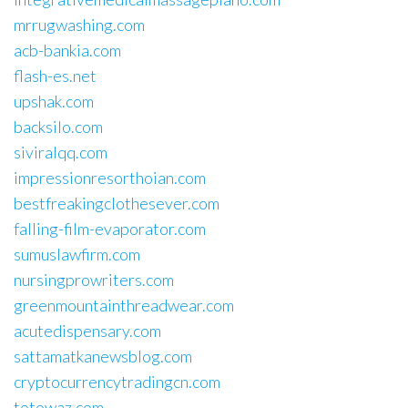
mrrugwashing.com
acb-bankia.com
flash-es.net
upshak.com
backsilo.com
siviralqq.com
impressionresorthoian.com
bestfreakingclothesever.com
falling-film-evaporator.com
sumuslawfirm.com
nursingprowriters.com
greenmountainthreadwear.com
acutedispensary.com
sattamatkanewsblog.com
cryptocurrencytradingcn.com
totowaz.com