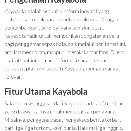
Kayabola adalah sebuah platform inovatif yang
dikhususkan untuk para pecinta sepak bola. Dengan
perkembangan teknologi yang semakin pesat,
Kayabola hadir untuk memberikan pengalaman baru
bagi penggemar sepak bola, baik melalui berita terkini,
analisis mendalam, maupun interaksi antar fans. Di era
digital saat ini, di mana informasi sangat cepat
tersebar, platform seperti Kayabola menjadi sangat
relevan.
Fitur Utama Kayabola
Salah satu keunggulan dari Kayabola adalah fitur-fitur
yang ditawarkannya untuk memudahkan pengguna.
Misalnya, pengguna dapat mengakses berita terbaru
dari liga-liga terkemuka di dunia. Baik itu Liga Inggris,