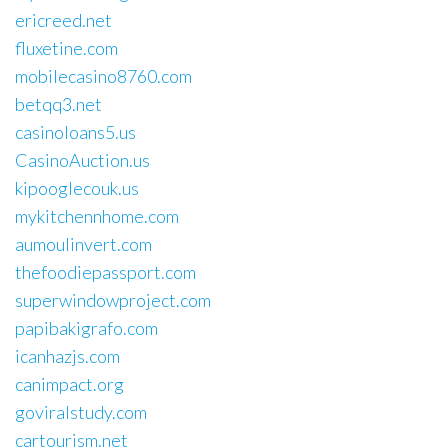
ericreed.net
fluxetine.com
mobilecasino8760.com
betqq3.net
casinoloans5.us
CasinoAuction.us
kipooglecouk.us
mykitchennhome.com
aumoulinvert.com
thefoodiepassport.com
superwindowproject.com
papibakigrafo.com
icanhazjs.com
canimpact.org
goviralstudy.com
cartourism.net