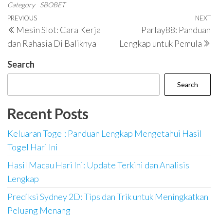
Category
SBOBET
Post
Previous
PREVIOUS
NEXT
N
Mesin Slot: Cara Kerja
Parlay88: Panduan
navigation
Post
P
dan Rahasia Di Baliknya
Lengkap untuk Pemula
Search
Search
Recent Posts
Keluaran Togel: Panduan Lengkap Mengetahui Hasil
Togel Hari Ini
Hasil Macau Hari Ini: Update Terkini dan Analisis
Lengkap
Prediksi Sydney 2D: Tips dan Trik untuk Meningkatkan
Peluang Menang