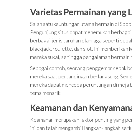
Varietas Permainan yang 
Salah satu keuntungan utama bermain di Sbo
Pengunjung situs dapat menemukan berbagai j
berbagai jenis taruhan olahraga seperti sepak
blackjack, roulette, dan slot. Ini memberika
mereka sukai, sehingga pengalaman bermain 
Sebagai contoh, seorang penggemar sepak bo
mereka saat pertandingan berlangsung. Semen
mereka dapat mencoba peruntungan di meja b
tema menarik.
Keamanan dan Kenyaman
Keamanan merupakan faktor penting yang perl
ini dan telah mengambil langkah-langkah seri