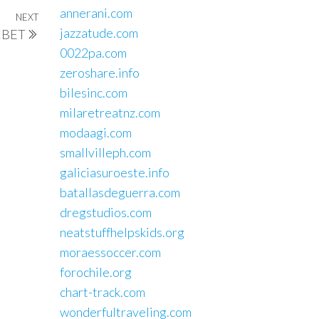
annerani.com
NEXT
Next
jazzatude.com
BCBET
Post
0022pa.com
zeroshare.info
bilesinc.com
milaretreatnz.com
modaagi.com
smallvilleph.com
galiciasuroeste.info
batallasdeguerra.com
dregstudios.com
neatstuffhelpskids.org
moraessoccer.com
forochile.org
chart-track.com
wonderfultraveling.com