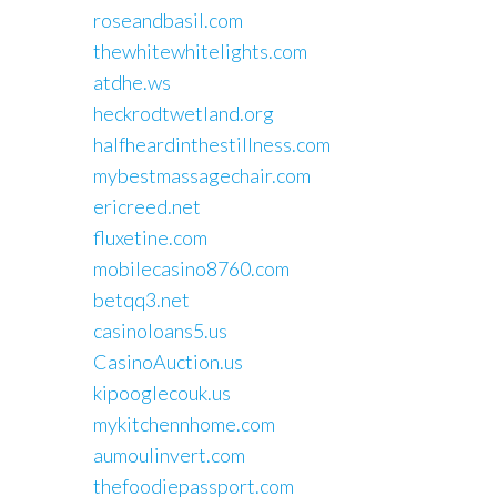
roseandbasil.com
thewhitewhitelights.com
atdhe.ws
heckrodtwetland.org
halfheardinthestillness.com
mybestmassagechair.com
ericreed.net
fluxetine.com
mobilecasino8760.com
betqq3.net
casinoloans5.us
CasinoAuction.us
kipooglecouk.us
mykitchennhome.com
aumoulinvert.com
thefoodiepassport.com