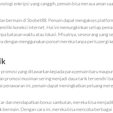
ologi enkripsi yang canggih, pemain bisa merasa aman saa
lan bermain di Sbobet88. Pemain dapat mengakses platform
emiliki koneksi internet. Hal ini memungkinkan setiap pema
npa batasan waktu atau lokasi. Misalnya, seseorang yang 
nya dengan menggunakan ponsel mereka tanpa perlu pergi k
ik
 promosi yang ditawarkan kepada para pemain baru maupu
an promosi musiman sering menjadi daya tarik tersendiri b
i penawaran ini, pemain dapat meningkatkan peluang mer
tar dan mendapatkan bonus sambutan, mereka bisa menjadi
k bermain. Dengan cara ini, mereka bisa mencoba berbagai