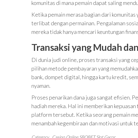
komunitas di mana pemain dapat saling mend
Ketika pemain merasa bagian dari komunitas 
terlibat dengan permainan. Pengalaman sosia
mereka tidak hanya mencari keuntungan finans
Transaksi yang Mudah dan
Di dunia judi online, proses transaksi yang
pilihan metode pembayaran yang memudahkan 
bank, dompet digital, hingga kartu kredit, s
nyaman.
Proses penarikan dana juga sangat efisien. 
hadiah mereka. Hal ini memberikan kepuasan 
platform tersebut. Ketika seorang pemain m
menambah kegembiraan dan motivasi untuk te
Category
Casino Online
SBOBET
Slot Gacor