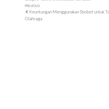
Post
Previous
PREVIOUS
Keuntungan Menggunakan Sbobet untuk T
navigation
Post
Olahraga