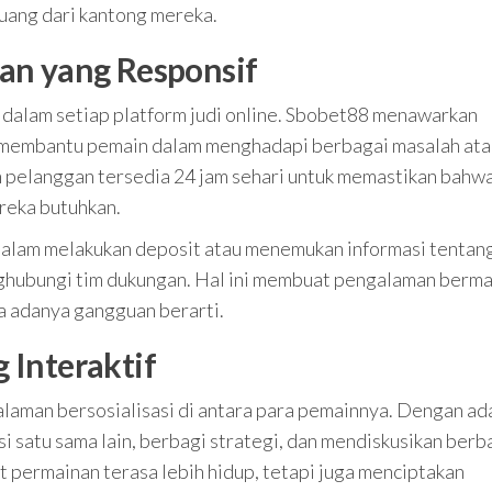
uang dari kantong mereka.
an yang Responsif
dalam setiap platform judi online. Sbobet88 menawarkan
p membantu pemain dalam menghadapi berbagai masalah ata
n pelanggan tersedia 24 jam sehari untuk memastikan bahw
reka butuhkan.
dalam melakukan deposit atau menemukan informasi tentan
hubungi tim dukungan. Hal ini membuat pengalaman berma
a adanya gangguan berarti.
 Interaktif
aman bersosialisasi di antara para pemainnya. Dengan ad
si satu sama lain, berbagi strategi, dan mendiskusikan berb
at permainan terasa lebih hidup, tetapi juga menciptakan