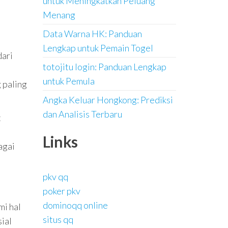
untuk Meningkatkan Peluang
Menang
Data Warna HK: Panduan
Lengkap untuk Pemain Togel
dari
totojitu login: Panduan Lengkap
untuk Pemula
 paling
Angka Keluar Hongkong: Prediksi
dan Analisis Terbaru
t
Links
agai
pkv qq
poker pkv
dominoqq online
mi hal
situs qq
ial