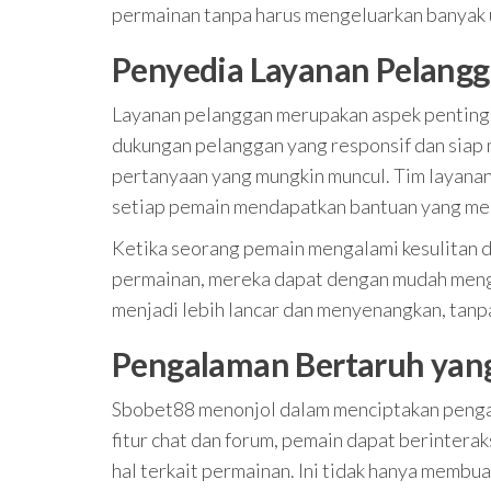
permainan tanpa harus mengeluarkan banyak 
Penyedia Layanan Pelangg
Layanan pelanggan merupakan aspek penting 
dukungan pelanggan yang responsif dan sia
pertanyaan yang mungkin muncul. Tim layana
setiap pemain mendapatkan bantuan yang me
Ketika seorang pemain mengalami kesulitan 
permainan, mereka dapat dengan mudah meng
menjadi lebih lancar dan menyenangkan, tanp
Pengalaman Bertaruh yang
Sbobet88 menonjol dalam menciptakan pengal
fitur chat dan forum, pemain dapat berinterak
hal terkait permainan. Ini tidak hanya membu