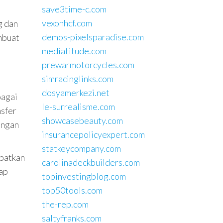
save3time-c.com
vexonhcf.com
g dan
demos-pixelsparadise.com
mbuat
mediatitude.com
prewarmotorcycles.com
simracinglinks.com
dosyamerkezi.net
bagai
le-surrealisme.com
nsfer
showcasebeauty.com
engan
insurancepolicyexpert.com
statkeycompany.com
apatkan
carolinadeckbuilders.com
ap
topinvestingblog.com
top50tools.com
the-rep.com
saltyfranks.com