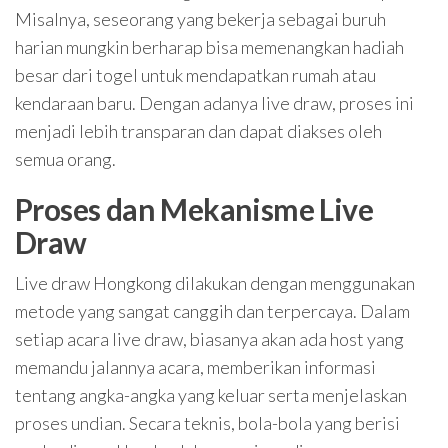
Misalnya, seseorang yang bekerja sebagai buruh
harian mungkin berharap bisa memenangkan hadiah
besar dari togel untuk mendapatkan rumah atau
kendaraan baru. Dengan adanya live draw, proses ini
menjadi lebih transparan dan dapat diakses oleh
semua orang.
Proses dan Mekanisme Live
Draw
Live draw Hongkong dilakukan dengan menggunakan
metode yang sangat canggih dan terpercaya. Dalam
setiap acara live draw, biasanya akan ada host yang
memandu jalannya acara, memberikan informasi
tentang angka-angka yang keluar serta menjelaskan
proses undian. Secara teknis, bola-bola yang berisi