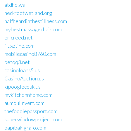
atdhe.ws
heckrodtwetland.org
halfheardinthestillness.com
mybestmassagechair.com
ericreed.net
fluxetine.com
mobilecasino8760.com
betqq3.net
casinoloans5.us
CasinoAuction.us
kipooglecouk.us
mykitchennhome.com
aumoulinvert.com
thefoodiepassport.com
superwindowproject.com
papibakigrafo.com