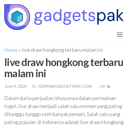
Skip
K
T
to
da
D
sl
the
S
te
content
de
O
sl
T
ya
me
Home
»
live draw hongkong terbaru malam ini
d
pe
F
live draw hongkong terbaru
m
be
G
malam ini
ha
June 9, 2026
By
ADMIN@GADGETSPAK.COM
Off
Dalam dunia perjudian, khususnya dalam permainan
togel, live draw menjadi salah satu momen yang paling
ditunggu-tunggu oleh banyak pemain. Salah satu yang
paling populer di Indonesia adalah live draw Hongkong