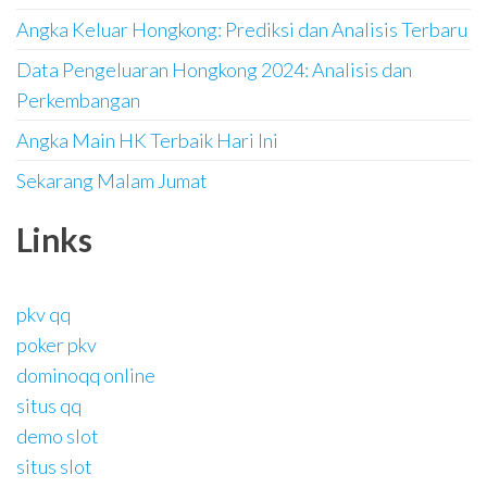
Angka Keluar Hongkong: Prediksi dan Analisis Terbaru
Data Pengeluaran Hongkong 2024: Analisis dan
Perkembangan
Angka Main HK Terbaik Hari Ini
Sekarang Malam Jumat
Links
pkv qq
poker pkv
dominoqq online
situs qq
demo slot
situs slot