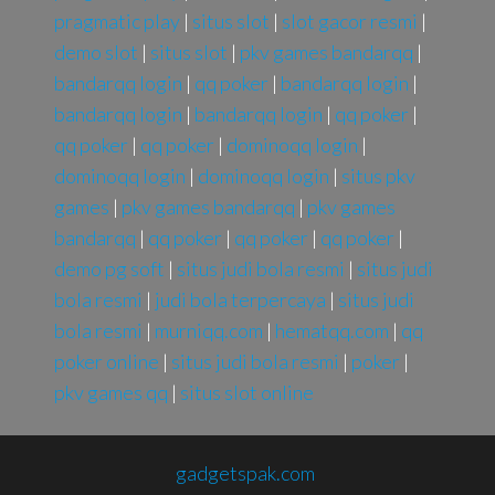
pragmatic play
|
situs slot
|
slot gacor resmi
|
demo slot
|
situs slot
|
pkv games bandarqq
|
bandarqq login
|
qq poker
|
bandarqq login
|
bandarqq login
|
bandarqq login
|
qq poker
|
qq poker
|
qq poker
|
dominoqq login
|
dominoqq login
|
dominoqq login
|
situs pkv
games
|
pkv games bandarqq
|
pkv games
bandarqq
|
qq poker
|
qq poker
|
qq poker
|
demo pg soft
|
situs judi bola resmi
|
situs judi
bola resmi
|
judi bola terpercaya
|
situs judi
bola resmi
|
murniqq.com
|
hematqq.com
|
qq
poker online
|
situs judi bola resmi
|
poker
|
pkv games qq
|
situs slot online
gadgetspak.com