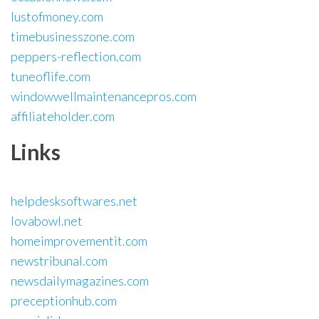
lustofmoney.com
timebusinesszone.com
peppers-reflection.com
tuneoflife.com
windowwellmaintenancepros.com
affiliateholder.com
Links
helpdesksoftwares.net
lovabowl.net
homeimprovementit.com
newstribunal.com
newsdailymagazines.com
preceptionhub.com