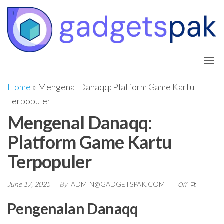
Skip
K
T
to
da
D
sl
the
S
te
content
de
O
sl
T
ya
me
Home
»
Mengenal Danaqq: Platform Game Kartu
d
pe
Terpopuler
F
m
be
Mengenal Danaqq:
G
ha
Platform Game Kartu
Terpopuler
June 17, 2025
By
ADMIN@GADGETSPAK.COM
Off
Pengenalan Danaqq