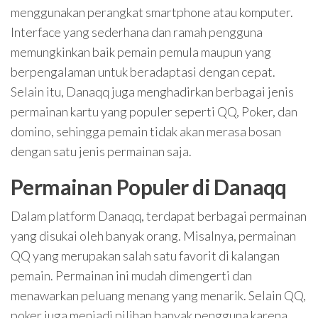
menggunakan perangkat smartphone atau komputer.
Interface yang sederhana dan ramah pengguna
memungkinkan baik pemain pemula maupun yang
berpengalaman untuk beradaptasi dengan cepat.
Selain itu, Danaqq juga menghadirkan berbagai jenis
permainan kartu yang populer seperti QQ, Poker, dan
domino, sehingga pemain tidak akan merasa bosan
dengan satu jenis permainan saja.
Permainan Populer di Danaqq
Dalam platform Danaqq, terdapat berbagai permainan
yang disukai oleh banyak orang. Misalnya, permainan
QQ yang merupakan salah satu favorit di kalangan
pemain. Permainan ini mudah dimengerti dan
menawarkan peluang menang yang menarik. Selain QQ,
poker juga menjadi pilihan banyak pengguna karena