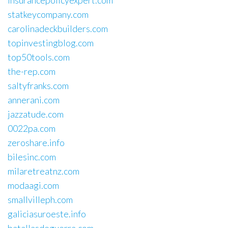
insurancepolicyexpert.com
statkeycompany.com
carolinadeckbuilders.com
topinvestingblog.com
top50tools.com
the-rep.com
saltyfranks.com
annerani.com
jazzatude.com
0022pa.com
zeroshare.info
bilesinc.com
milaretreatnz.com
modaagi.com
smallvilleph.com
galiciasuroeste.info