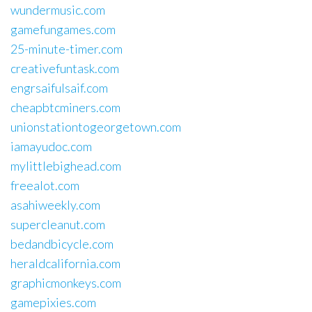
wundermusic.com
gamefungames.com
25-minute-timer.com
creativefuntask.com
engrsaifulsaif.com
cheapbtcminers.com
unionstationtogeorgetown.com
iamayudoc.com
mylittlebighead.com
freealot.com
asahiweekly.com
supercleanut.com
bedandbicycle.com
heraldcalifornia.com
graphicmonkeys.com
gamepixies.com