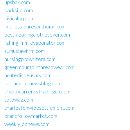
upshak.com
backsilo.com
siviralqq.com
impressionresorthoian.com
bestfreakingclothesever.com
falling-film-evaporator.com
sumuslawfirm.com
nursingprowriters.com
greenmountainthreadwear.com
acutedispensary.com
sattamatkanewsblog.com
cryptocurrencytradingcn.com
totowaz.com
charlestonwipesettlement.com
brandfollowmarket.com
weeklyjobnews.com