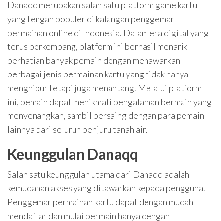
Danaqq merupakan salah satu platform game kartu
yang tengah populer di kalangan penggemar
permainan online di Indonesia. Dalam era digital yang
terus berkembang, platform ini berhasil menarik
perhatian banyak pemain dengan menawarkan
berbagai jenis permainan kartu yang tidak hanya
menghibur tetapi juga menantang. Melalui platform
ini, pemain dapat menikmati pengalaman bermain yang
menyenangkan, sambil bersaing dengan para pemain
lainnya dari seluruh penjuru tanah air.
Keunggulan Danaqq
Salah satu keunggulan utama dari Danaqq adalah
kemudahan akses yang ditawarkan kepada pengguna.
Penggemar permainan kartu dapat dengan mudah
mendaftar dan mulai bermain hanya dengan