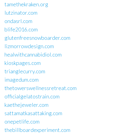
tamethekraken.org
lutzinator.com
ondasrl.com
blife2016.com
glutenfreesnowboarder.com
lizmorrowdesign.com
healwithcannabidiol.com
kioskpages.com
trianglecurry.com
imagedum.com
thetowerswellnessretreat.com
officialgelatostrain.com
kaethejeweler.com
sattamatkasattaking.com
onepetlife.com
thebillboardexperiment.com