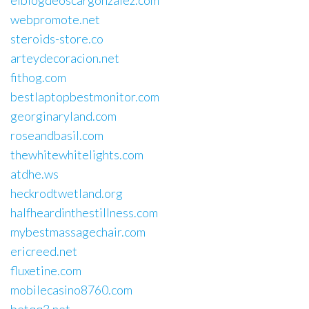
elblogdeoscargonzalez.com
webpromote.net
steroids-store.co
arteydecoracion.net
fithog.com
bestlaptopbestmonitor.com
georginaryland.com
roseandbasil.com
thewhitewhitelights.com
atdhe.ws
heckrodtwetland.org
halfheardinthestillness.com
mybestmassagechair.com
ericreed.net
fluxetine.com
mobilecasino8760.com