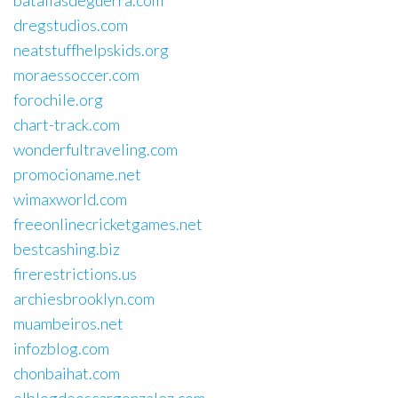
batallasdeguerra.com
dregstudios.com
neatstuffhelpskids.org
moraessoccer.com
forochile.org
chart-track.com
wonderfultraveling.com
promocioname.net
wimaxworld.com
freeonlinecricketgames.net
bestcashing.biz
firerestrictions.us
archiesbrooklyn.com
muambeiros.net
infozblog.com
chonbaihat.com