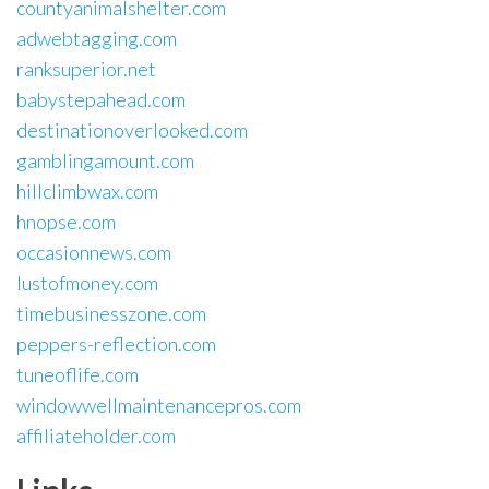
countyanimalshelter.com
adwebtagging.com
ranksuperior.net
babystepahead.com
destinationoverlooked.com
gamblingamount.com
hillclimbwax.com
hnopse.com
occasionnews.com
lustofmoney.com
timebusinesszone.com
peppers-reflection.com
tuneoflife.com
windowwellmaintenancepros.com
affiliateholder.com