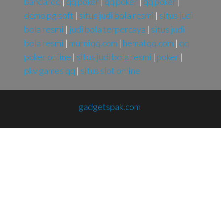
bandarqq
|
qq poker
|
qq poker
|
qq poker
|
demo pg soft
|
situs judi bola resmi
|
situs judi
bola resmi
|
judi bola terpercaya
|
situs judi
bola resmi
|
murniqq.com
|
hematqq.com
|
qq
poker online
|
situs judi bola resmi
|
poker
|
pkv games qq
|
situs slot online
gadgetspak.com