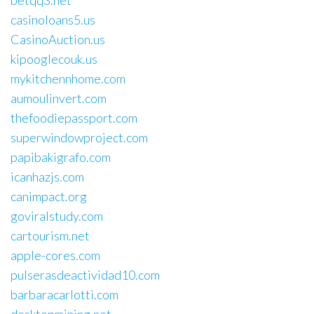
betqq3.net
casinoloans5.us
CasinoAuction.us
kipooglecouk.us
mykitchennhome.com
aumoulinvert.com
thefoodiepassport.com
superwindowproject.com
papibakigrafo.com
icanhazjs.com
canimpact.org
goviralstudy.com
cartourism.net
apple-cores.com
pulserasdeactividad10.com
barbaracarlotti.com