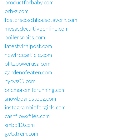
productforbaby.com
orb-z.com
fosterscoachhousetavern.com
mesasdecultivoonline.com
boilersnbits.com
latestviralpost.com
newfreearticle.com
blitzpowerusa.com
gardenofeaten.com
hycys05.com
onemoremilerunning.com
snowboardsteez.com
instagrambioforgirls.com
cashflowxfiles.com
kmbb10.com
getxtrem.com