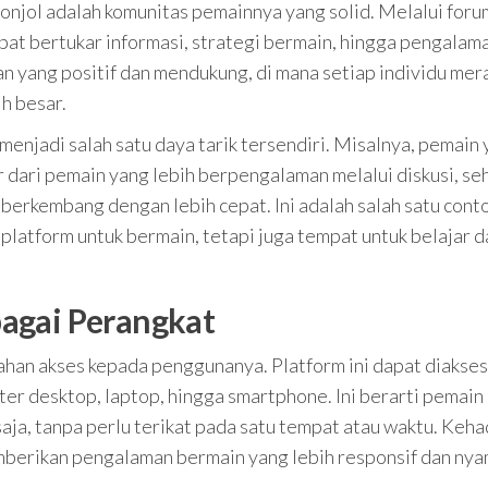
jol adalah komunitas pemainnya yang solid. Melalui foru
apat bertukar informasi, strategi bermain, hingga pengalam
an yang positif dan mendukung, di mana setiap individu mer
h besar.
enjadi salah satu daya tarik tersendiri. Misalnya, pemain
 dari pemain yang lebih berpengalaman melalui diskusi, se
erkembang dengan lebih cepat. Ini adalah salah satu cont
atform untuk bermain, tetapi juga tempat untuk belajar d
agai Perangkat
an akses kepada penggunanya. Platform ini dapat diakses
ter desktop, laptop, hingga smartphone. Ini berarti pemain
aja, tanpa perlu terikat pada satu tempat atau waktu. Keha
mberikan pengalaman bermain yang lebih responsif dan nya