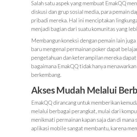
Salah satu aspek yang membuat EmakQQ menon
diskusi dan grup sosial media, para pemain d
pribadi mereka. Hal ini menciptakan lingkung
menjadi bagian dari suatu komunitas yang lebi
Membangun koneksi dengan pemain lain juga m
baru mengenal permainan poker dapat belajar
pengetahuan dan keterampilan mereka dapat b
bagaimana EmakQQ tidak hanya menawarkan pl
berkembang.
Akses Mudah Melalui Berb
EmakQQ dirancang untuk memberikan kemudah
melalui berbagai perangkat, mulai dari kompu
menikmati permainan kapan saja dan di mana s
aplikasi mobile sangat membantu, karena me