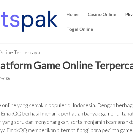
Kumpulan
Temukan
daftar situs
Home
Casino Online
Pkv
Daftar
slot online
Situs Slot
terpercaya
Togel Online
dengan fitur
Online
slot gacor
Terpercaya
yang
memberikan
dengan
nline Terpercaya
peluang
Fitur
menang
atform Game Online Terperc
besar setiap
Gacor
harinya.
Off
online yang semakin populer di Indonesia. Dengan berbag
 EmakQQ berhasil menarik perhatian banyak gamer di tanah
n yang seru dan menyenangkan, serta menjamin keamanan d
ya EmakQQ memberikan alternatif bagi para pecinta game 