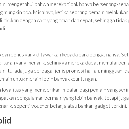
ain, mengetahui bahwa mereka tidak hanya bersenang-sena
yang mungkin ada. Misalnya, ketika seorang pemain melakukan
dilakukan dengan cara yang aman dan cepat, sehingga tidak 
di.
k
 dan bonus yang ditawarkan kepada para penggunanya. Set
ftaran yang menarik, sehingga mereka dapat memulai perj
 itu, ada juga berbagai jenis promosi harian, mingguan, d
main untuk meraih lebih banyak keuntungan.
m loyalitas yang memberikan imbalan bagi pemain yang seri
apatkan pengalaman bermain yang lebih banyak, tetapi juga
rik, seperti voucher belanja atau bahkan gadget terkini.
lid