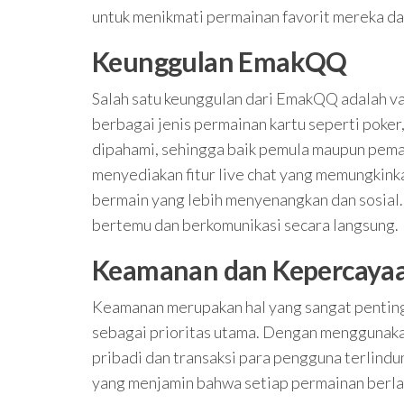
untuk menikmati permainan favorit mereka d
Keunggulan EmakQQ
Salah satu keunggulan dari EmakQQ adalah va
berbagai jenis permainan kartu seperti poker
dipahami, sehingga baik pemula maupun pema
menyediakan fitur live chat yang memungkinka
bermain yang lebih menyenangkan dan sosial. 
bertemu dan berkomunikasi secara langsung.
Keamanan dan Kepercaya
Keamanan merupakan hal yang sangat penting
sebagai prioritas utama. Dengan menggunakan
pribadi dan transaksi para pengguna terlindun
yang menjamin bahwa setiap permainan berlan