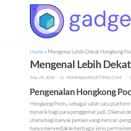
Skip
to
the
content
Home
»
Mengenal Lebih Dekat Hongkong Po
Mengenal Lebih Dekat
May 24, 2026
By
ADMIN@GADGETSPAK.COM
O
Pengenalan Hongkong Poo
Hongkong Pools, sebagai salah satu platfor
menarik bagi para penggemar judi. Dikenal d
utama bagi banyak pemain yang mencari penga
hanya menyediakan berbagai jenis permainan,