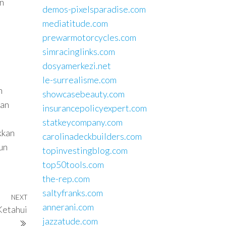
an
demos-pixelsparadise.com
mediatitude.com
prewarmotorcycles.com
simracinglinks.com
dosyamerkezi.net
le-surrealisme.com
n
showcasebeauty.com
han
insurancepolicyexpert.com
statkeycompany.com
kkan
carolinadeckbuilders.com
un
topinvestingblog.com
top50tools.com
the-rep.com
saltyfranks.com
NEXT
Next
annerani.com
Ketahui
Post
jazzatude.com