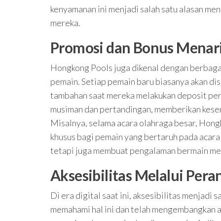
kenyamanan ini menjadi salah satu alasan m
mereka.
Promosi dan Bonus Menar
Hongkong Pools juga dikenal dengan berbagai
pemain. Setiap pemain baru biasanya akan d
tambahan saat mereka melakukan deposit perta
musiman dan pertandingan, memberikan kese
Misalnya, selama acara olahraga besar, Hong
khusus bagi pemain yang bertaruh pada acara 
tetapi juga membuat pengalaman bermain men
Aksesibilitas Melalui Per
Di era digital saat ini, aksesibilitas menjad
memahami hal ini dan telah mengembangkan 