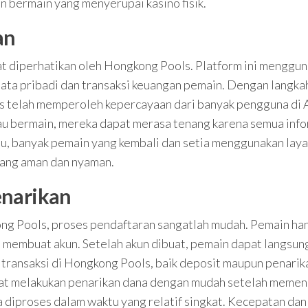
 bermain yang menyerupai kasino fisik.
an
t diperhatikan oleh Hongkong Pools. Platform ini menggu
data pribadi dan transaksi keuangan pemain. Dengan langka
s telah memperoleh kepercayaan dari banyak pengguna di A
au bermain, mereka dapat merasa tenang karena semua info
itu, banyak pemain yang kembali dan setia menggunakan lay
ang aman dan nyaman.
enarikan
g Pools, proses pendaftaran sangatlah mudah. Pemain ha
n membuat akun. Setelah akun dibuat, pemain dapat langsun
 transaksi di Hongkong Pools, baik deposit maupun penarik
apat melakukan penarikan dana dengan mudah setelah memen
 diproses dalam waktu yang relatif singkat. Kecepatan dan