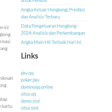
untuk Pemula
Angka Keluar Hongkong: Prediksi
dan Analisis Terbaru
Data Pengeluaran Hongkong
m ini
2024: Analisis dan Perkembangan
ngkong
ormasi
Angka Main HK Terbaik Hari Ini
yang
Links
pkv qq
nikmati
poker pkv
kong
dominoqq online
situs qq
alap
demo slot
n kartu
situs slot