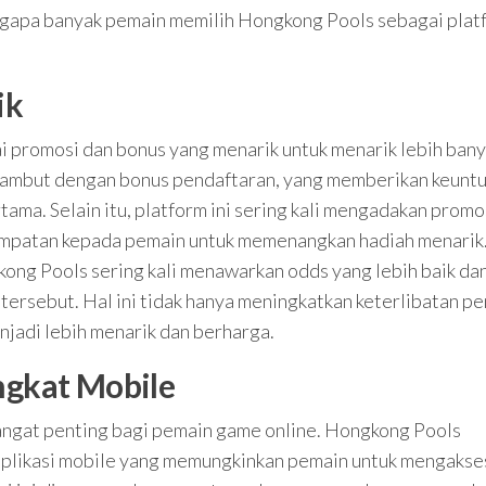
engapa banyak pemain memilih Hongkong Pools sebagai plat
ik
 promosi dan bonus yang menarik untuk menarik lebih ban
isambut dengan bonus pendaftaran, yang memberikan keunt
ma. Selain itu, platform ini sering kali mengadakan promo
mpatan kepada pemain untuk memenangkan hadiah menarik
kong Pools sering kali menawarkan odds yang lebih baik da
tersebut. Hal ini tidak hanya meningkatkan keterlibatan pe
jadi lebih menarik dan berharga.
angkat Mobile
i sangat penting bagi pemain game online. Hongkong Pools
aplikasi mobile yang memungkinkan pemain untuk mengakse