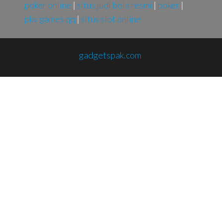
poker online
|
situs judi bola resmi
|
poker
|
pkv games qq
|
situs slot online
gadgetspak.com