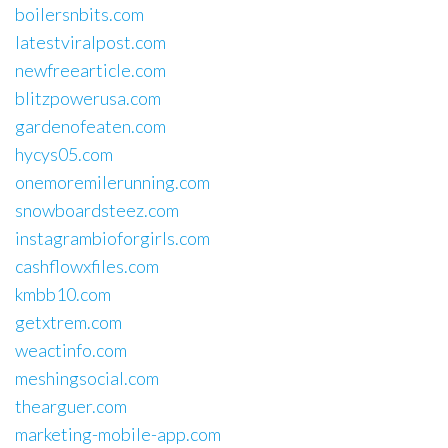
boilersnbits.com
latestviralpost.com
newfreearticle.com
blitzpowerusa.com
gardenofeaten.com
hycys05.com
onemoremilerunning.com
snowboardsteez.com
instagrambioforgirls.com
cashflowxfiles.com
kmbb10.com
getxtrem.com
weactinfo.com
meshingsocial.com
thearguer.com
marketing-mobile-app.com