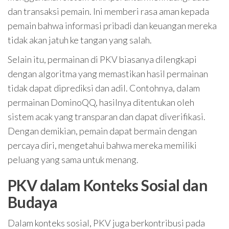
dan transaksi pemain. Ini memberi rasa aman kepada
pemain bahwa informasi pribadi dan keuangan mereka
tidak akan jatuh ke tangan yang salah.
Selain itu, permainan di PKV biasanya dilengkapi
dengan algoritma yang memastikan hasil permainan
tidak dapat diprediksi dan adil. Contohnya, dalam
permainan DominoQQ, hasilnya ditentukan oleh
sistem acak yang transparan dan dapat diverifikasi.
Dengan demikian, pemain dapat bermain dengan
percaya diri, mengetahui bahwa mereka memiliki
peluang yang sama untuk menang.
PKV dalam Konteks Sosial dan
Budaya
Dalam konteks sosial, PKV juga berkontribusi pada