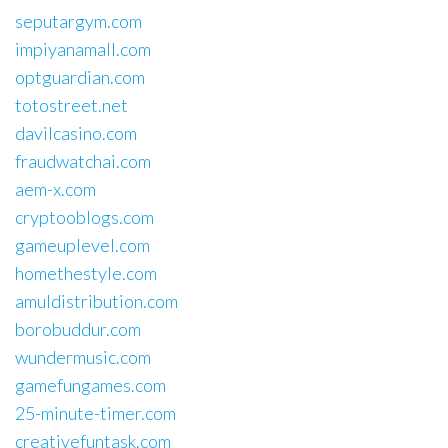
seputargym.com
impiyanamall.com
optguardian.com
totostreet.net
davilcasino.com
fraudwatchai.com
aem-x.com
cryptooblogs.com
gameuplevel.com
homethestyle.com
amuldistribution.com
borobuddur.com
wundermusic.com
gamefungames.com
25-minute-timer.com
creativefuntask.com