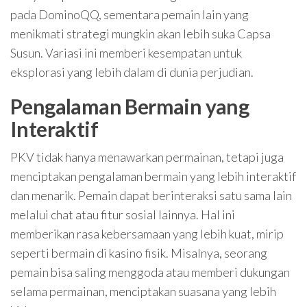
pada DominoQQ, sementara pemain lain yang
menikmati strategi mungkin akan lebih suka Capsa
Susun. Variasi ini memberi kesempatan untuk
eksplorasi yang lebih dalam di dunia perjudian.
Pengalaman Bermain yang
Interaktif
PKV tidak hanya menawarkan permainan, tetapi juga
menciptakan pengalaman bermain yang lebih interaktif
dan menarik. Pemain dapat berinteraksi satu sama lain
melalui chat atau fitur sosial lainnya. Hal ini
memberikan rasa kebersamaan yang lebih kuat, mirip
seperti bermain di kasino fisik. Misalnya, seorang
pemain bisa saling menggoda atau memberi dukungan
selama permainan, menciptakan suasana yang lebih