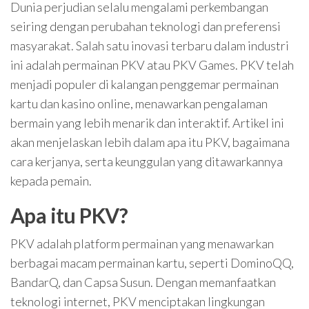
Dunia perjudian selalu mengalami perkembangan
seiring dengan perubahan teknologi dan preferensi
masyarakat. Salah satu inovasi terbaru dalam industri
ini adalah permainan PKV atau PKV Games. PKV telah
menjadi populer di kalangan penggemar permainan
kartu dan kasino online, menawarkan pengalaman
bermain yang lebih menarik dan interaktif. Artikel ini
akan menjelaskan lebih dalam apa itu PKV, bagaimana
cara kerjanya, serta keunggulan yang ditawarkannya
kepada pemain.
Apa itu PKV?
PKV adalah platform permainan yang menawarkan
berbagai macam permainan kartu, seperti DominoQQ,
BandarQ, dan Capsa Susun. Dengan memanfaatkan
teknologi internet, PKV menciptakan lingkungan