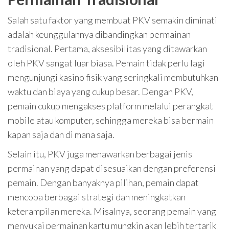
Salah satu faktor yang membuat PKV semakin diminati
adalah keunggulannya dibandingkan permainan
tradisional. Pertama, aksesibilitas yang ditawarkan
oleh PKV sangat luar biasa. Pemain tidak perlu lagi
mengunjungi kasino fisik yang seringkali membutuhkan
waktu dan biaya yang cukup besar. Dengan PKV,
pemain cukup mengakses platform melalui perangkat
mobile atau komputer, sehingga mereka bisa bermain
kapan saja dan di mana saja.
Selain itu, PKV juga menawarkan berbagai jenis
permainan yang dapat disesuaikan dengan preferensi
pemain. Dengan banyaknya pilihan, pemain dapat
mencoba berbagai strategi dan meningkatkan
keterampilan mereka. Misalnya, seorang pemain yang
menyukai permainan kartu mungkin akan lebih tertarik