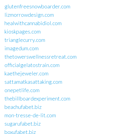
glutenfreesnowboarder.com
lizmorrowdesign.com
healwithcannabidiol.com
kioskpages.com
trianglecurry.com
imagedum.com
thetowerswellnessretreat.com
officialgelatostrain.com
kaethejeweler.com
sattamatkasattaking.com
onepetlife.com
thebillboardexperiment.com
beachufabet.biz
mon-tresse-de-lit.com
sugarufabet.biz
boxufabet.biz