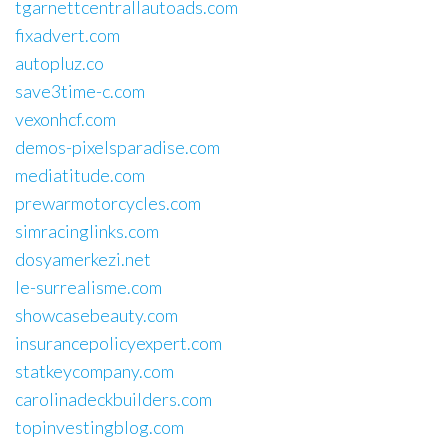
tgarnettcentrallautoads.com
fixadvert.com
autopluz.co
save3time-c.com
vexonhcf.com
demos-pixelsparadise.com
mediatitude.com
prewarmotorcycles.com
simracinglinks.com
dosyamerkezi.net
le-surrealisme.com
showcasebeauty.com
insurancepolicyexpert.com
statkeycompany.com
carolinadeckbuilders.com
topinvestingblog.com