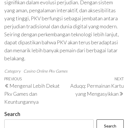
signifikan dalam evolusi perjudian. Dengan sistem
yang aman, pengalaman interaktif, dan aksesibilitas
yang tinggi, PKV berfungsi sebagai jembatan antara
perjudian tradisional dan dunia digital yang modern.
Seiring dengan perkembangan teknologi lebih lanjut,
dapat dipastikan bahwa PKV akan terus beradaptasi
dan menarik lebih banyak pemain dari berbagai latar
belakang.
Category
Casino Online
Pkv Games
Post
Previous
PREVIOUS
NEXT
N
Mengenal Lebih Dekat
Aduqq: Permainan Kartu
navigation
Post
P
Pkv Games dan
yang Mengasyikkan
Keuntungannya
Search
Search