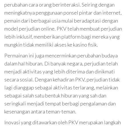
perubahan cara orang berinteraksi. Seiring dengan
meningkatnya penggunaan ponsel pintar dan internet,
pemain dari berbagai usia mulai beradaptasi dengan
model perjudian online. PKV telah membuat perjudian
lebih inklusif, memberikan platform bagi mereka yang
mungkin tidak memiliki akses ke kasino fisik.
Permainan ini juga mencerminkan perubahan budaya
dalam hal hiburan. Di banyak negara, perjudian telah
menjadi aktivitas yang lebih diterima dan dinikmati
secara sosial. Dengan kehadiran PKV, perjudian tidak
lagi dianggap sebagai aktivitas terlarang, melainkan
sebagai salah satu bentuk hiburan yang sah dan
seringkali menjadi tempat berbagi pengalaman dan
kesenangan antara teman-teman.
Inovasi yang ditawarkan oleh PKV merupakan langkah