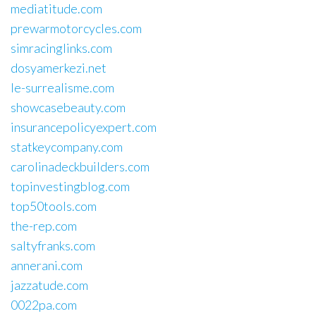
mediatitude.com
prewarmotorcycles.com
simracinglinks.com
dosyamerkezi.net
le-surrealisme.com
showcasebeauty.com
insurancepolicyexpert.com
statkeycompany.com
carolinadeckbuilders.com
topinvestingblog.com
top50tools.com
the-rep.com
saltyfranks.com
annerani.com
jazzatude.com
0022pa.com