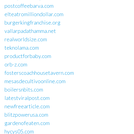
postcoffeebarva.com
elteatromilliondollar.com
burgerkingfranchise.org
vallarpadathamma.net
realworldsize.com
teknolama.com
productforbaby.com
orb-z.com
fosterscoachhousetavern.com
mesasdecultivoonline.com
boilersnbits.com
latestviralpost.com
newfreearticle.com
blitzpowerusa.com
gardenofeaten.com
hycys05.com