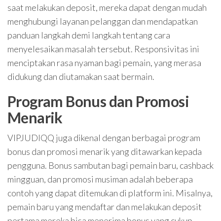
saat melakukan deposit, mereka dapat dengan mudah
menghubungi layanan pelanggan dan mendapatkan
panduan langkah demi langkah tentang cara
menyelesaikan masalah tersebut. Responsivitas ini
menciptakan rasa nyaman bagi pemain, yang merasa
didukung dan diutamakan saat bermain.
Program Bonus dan Promosi
Menarik
VIPJUDIQQ juga dikenal dengan berbagai program
bonus dan promosi menarik yang ditawarkan kepada
pengguna. Bonus sambutan bagi pemain baru, cashback
mingguan, dan promosi musiman adalah beberapa
contoh yang dapat ditemukan di platform ini. Misalnya,
pemain baru yang mendaftar dan melakukan deposit
pertama mereka bisa menerima bonus yang cukup