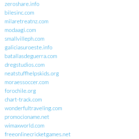
zeroshare.info
bilesinc.com
milaretreatnz.com
modaagi.com
smallvilleph.com
galiciasuroeste.info
batallasdeguerra.com
dregstudios.com
neatstuffhelpskids.org
moraessoccer.com
forochile.org
chart-track.com
wonderfultraveling.com
promocioname.net
wimaxworld.com
freeonlinecricketgames.net