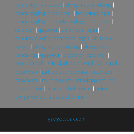
demo slot
|
situs slot
|
pkv games bandarqq
|
bandarqq login
|
qq poker
|
bandarqq login
|
bandarqq login
|
bandarqq login
|
qq poker
|
qq poker
|
qq poker
|
dominoqq login
|
dominoqq login
|
dominoqq login
|
situs pkv
games
|
pkv games bandarqq
|
pkv games
bandarqq
|
qq poker
|
qq poker
|
qq poker
|
demo pg soft
|
situs judi bola resmi
|
situs judi
bola resmi
|
judi bola terpercaya
|
situs judi
bola resmi
|
murniqq.com
|
hematqq.com
|
qq
poker online
|
situs judi bola resmi
|
poker
|
pkv games qq
|
situs slot online
gadgetspak.com