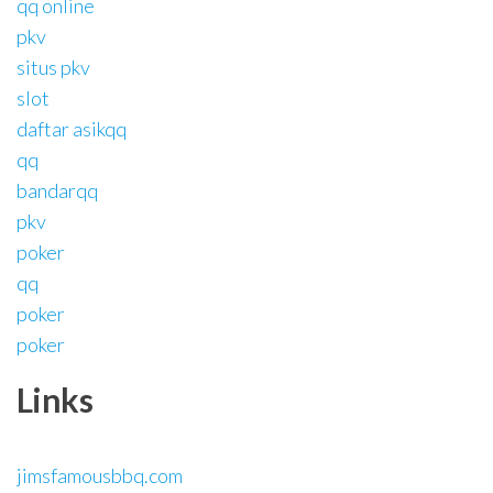
qq online
pkv
situs pkv
slot
daftar asikqq
qq
bandarqq
pkv
poker
qq
poker
poker
Links
jimsfamousbbq.com