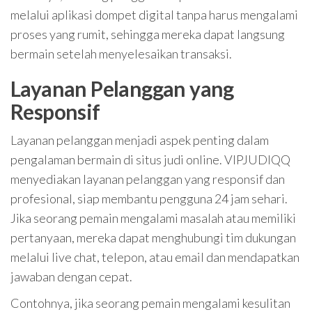
melalui aplikasi dompet digital tanpa harus mengalami
proses yang rumit, sehingga mereka dapat langsung
bermain setelah menyelesaikan transaksi.
Layanan Pelanggan yang
Responsif
Layanan pelanggan menjadi aspek penting dalam
pengalaman bermain di situs judi online. VIPJUDIQQ
menyediakan layanan pelanggan yang responsif dan
profesional, siap membantu pengguna 24 jam sehari.
Jika seorang pemain mengalami masalah atau memiliki
pertanyaan, mereka dapat menghubungi tim dukungan
melalui live chat, telepon, atau email dan mendapatkan
jawaban dengan cepat.
Contohnya, jika seorang pemain mengalami kesulitan