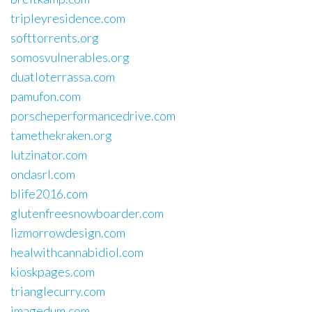
tripleyresidence.com
softtorrents.org
somosvulnerables.org
duatloterrassa.com
pamufon.com
porscheperformancedrive.com
tamethekraken.org
lutzinator.com
ondasrl.com
blife2016.com
glutenfreesnowboarder.com
lizmorrowdesign.com
healwithcannabidiol.com
kioskpages.com
trianglecurry.com
imagedum.com