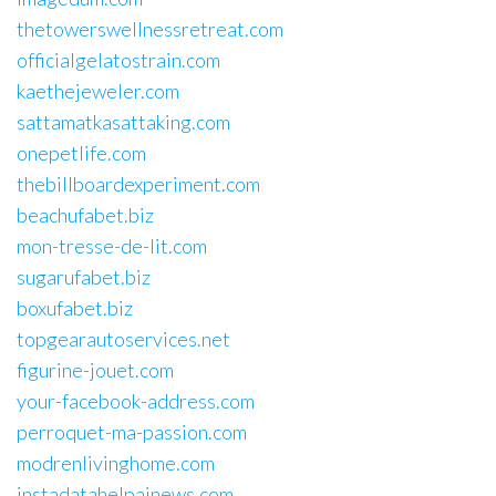
thetowerswellnessretreat.com
officialgelatostrain.com
kaethejeweler.com
sattamatkasattaking.com
onepetlife.com
thebillboardexperiment.com
beachufabet.biz
mon-tresse-de-lit.com
sugarufabet.biz
boxufabet.biz
topgearautoservices.net
figurine-jouet.com
your-facebook-address.com
perroquet-ma-passion.com
modrenlivinghome.com
instadatahelpainews.com