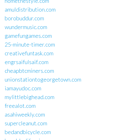
homethestyle.com
amuldistribution.com
borobuddur.com
wundermusic.com
gamefungames.com
25-minute-timer.com
creativefuntask.com
engrsaifulsaif.com
cheapbtcminers.com
unionstationtogeorgetown.com
iamayudoc.com
mylittlebighead.com
freealot.com
asahiweekly.com
supercleanut.com
bedandbicycle.com