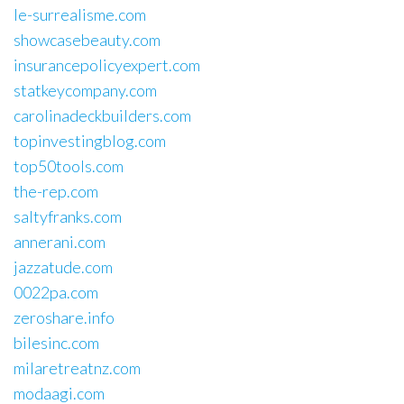
le-surrealisme.com
showcasebeauty.com
insurancepolicyexpert.com
statkeycompany.com
carolinadeckbuilders.com
topinvestingblog.com
top50tools.com
the-rep.com
saltyfranks.com
annerani.com
jazzatude.com
0022pa.com
zeroshare.info
bilesinc.com
milaretreatnz.com
modaagi.com