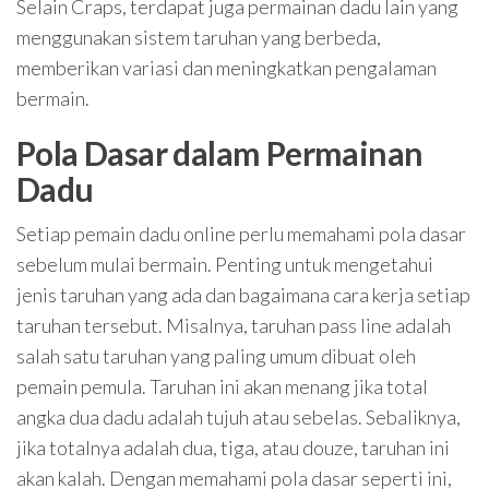
Selain Craps, terdapat juga permainan dadu lain yang
menggunakan sistem taruhan yang berbeda,
memberikan variasi dan meningkatkan pengalaman
bermain.
Pola Dasar dalam Permainan
Dadu
Setiap pemain dadu online perlu memahami pola dasar
sebelum mulai bermain. Penting untuk mengetahui
jenis taruhan yang ada dan bagaimana cara kerja setiap
taruhan tersebut. Misalnya, taruhan pass line adalah
salah satu taruhan yang paling umum dibuat oleh
pemain pemula. Taruhan ini akan menang jika total
angka dua dadu adalah tujuh atau sebelas. Sebaliknya,
jika totalnya adalah dua, tiga, atau douze, taruhan ini
akan kalah. Dengan memahami pola dasar seperti ini,