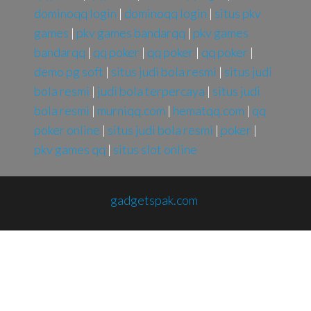
dominoqq login
|
dominoqq login
|
situs pkv
games
|
pkv games bandarqq
|
pkv games
bandarqq
|
qq poker
|
qq poker
|
qq poker
|
demo pg soft
|
situs judi bola resmi
|
situs judi
bola resmi
|
judi bola terpercaya
|
situs judi
bola resmi
|
murniqq.com
|
hematqq.com
|
qq
poker online
|
situs judi bola resmi
|
poker
|
pkv games qq
|
situs slot online
gadgetspak.com