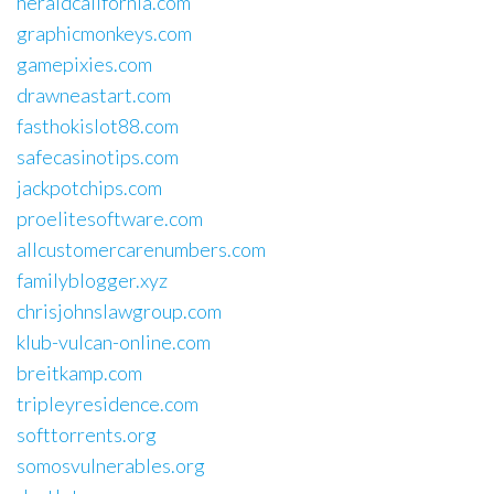
heraldcalifornia.com
graphicmonkeys.com
gamepixies.com
drawneastart.com
fasthokislot88.com
safecasinotips.com
jackpotchips.com
proelitesoftware.com
allcustomercarenumbers.com
familyblogger.xyz
chrisjohnslawgroup.com
klub-vulcan-online.com
breitkamp.com
tripleyresidence.com
softtorrents.org
somosvulnerables.org