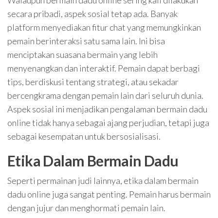
Walaupun bermain dadu online sering kali dilakukan
secara pribadi, aspek sosial tetap ada. Banyak
platform menyediakan fitur chat yang memungkinkan
pemain berinteraksi satu sama lain. Ini bisa
menciptakan suasana bermain yang lebih
menyenangkan dan interaktif. Pemain dapat berbagi
tips, berdiskusi tentang strategi, atau sekadar
bercengkrama dengan pemain lain dari seluruh dunia.
Aspek sosial ini menjadikan pengalaman bermain dadu
online tidak hanya sebagai ajang perjudian, tetapi juga
sebagai kesempatan untuk bersosialisasi.
Etika Dalam Bermain Dadu
Seperti permainan judi lainnya, etika dalam bermain
dadu online juga sangat penting. Pemain harus bermain
dengan jujur dan menghormati pemain lain.