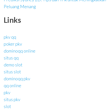
Peluang Menang
Links
pkv qq
poker pkv
dominoqq online
situs qq
demo slot
situs slot
dominoqq pkv
qq online
pkv
situs pkv
slot