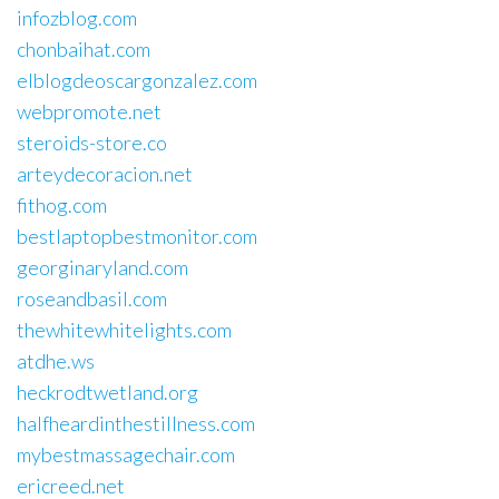
infozblog.com
chonbaihat.com
elblogdeoscargonzalez.com
webpromote.net
steroids-store.co
arteydecoracion.net
fithog.com
bestlaptopbestmonitor.com
georginaryland.com
roseandbasil.com
thewhitewhitelights.com
atdhe.ws
heckrodtwetland.org
halfheardinthestillness.com
mybestmassagechair.com
ericreed.net