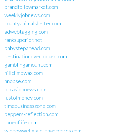
brandfollowmarket.com
weeklyjobnews.com
countyanimalshelter.com
adwebtagging.com
ranksuperior.net
babystepahead.com
destinationoverlooked.com
gamblingamount.com
hillclimbwax.com
hnopse.com
occasionnews.com
lustofmoney.com
timebusinesszone.com
peppers-reflection.com
tuneoflife.com
windowwellmaintenancepros.com