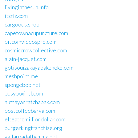
livinginthesun.info
itsriz.com
cargoods.shop
capetownacupuncture.com
bitcoinvideospro.com
cosmiccrowcollective.com
alain-jacquet.com
gotisouizakayabakeneko.com
meshpoint.me
spongebob.net
busyboxintl.com
auttayanratchapak.com
postcoffeebarva.com
elteatromilliondollar.com
burgerkingfranchise.org
vallarpadathamma.net