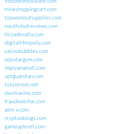
ifoodieonyoutube.com
mineshoppingcart.com
topworkoutsupplies.com
mouthshutreviews.com
hirzadesalta.com
digitallifeopoly.com
casinobubbles.com
seputargym.com
impiyanamall.com
optguardian.com
totostreet.net
davilcasino.com
fraudwatchai.com
aem-x.com
cryptooblogs.com
gameuplevel.com