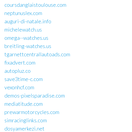
coursdanglaistoulouse.com
neptunuslex.com
auguri-di-natale.info
michelewatch.us
omega--watches.us
breitling-watches.us
tgarnettcentrallautoads.com
fixadvert.com
autopluz.co
save3time-c.com
vexonhcf.com
demos-pixelsparadise.com
mediatitude.com
prewarmotorcycles.com
simracinglinks.com
dosyamerkezi.net