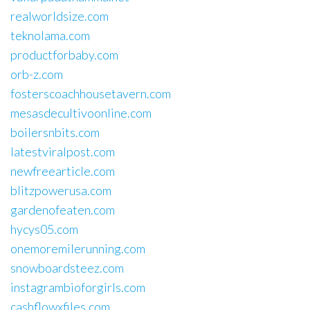
realworldsize.com
teknolama.com
productforbaby.com
orb-z.com
fosterscoachhousetavern.com
mesasdecultivoonline.com
boilersnbits.com
latestviralpost.com
newfreearticle.com
blitzpowerusa.com
gardenofeaten.com
hycys05.com
onemoremilerunning.com
snowboardsteez.com
instagrambioforgirls.com
cashflowxfiles.com