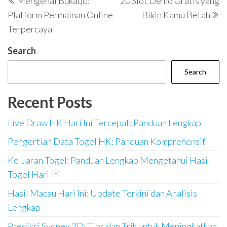
Mengenal Bukaqq:
20 Slot Demo Gratis yang
navigation
Post
P
Platform Permainan Online
Bikin Kamu Betah
Terpercaya
Search
Search
Recent Posts
Live Draw HK Hari Ini Tercepat: Panduan Lengkap
Pengertian Data Togel HK: Panduan Komprehensif
Keluaran Togel: Panduan Lengkap Mengetahui Hasil
Togel Hari Ini
Hasil Macau Hari Ini: Update Terkini dan Analisis
Lengkap
Prediksi Sydney 2D: Tips dan Trik untuk Meningkatkan