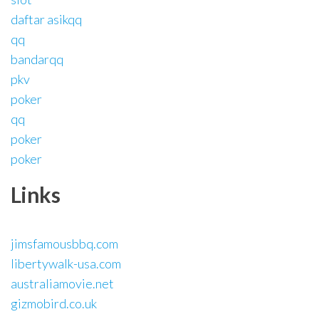
daftar asikqq
qq
bandarqq
pkv
poker
qq
poker
poker
Links
jimsfamousbbq.com
libertywalk-usa.com
australiamovie.net
gizmobird.co.uk