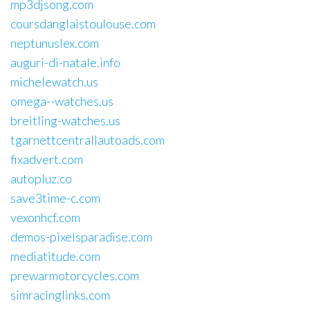
mp3djsong.com
coursdanglaistoulouse.com
neptunuslex.com
auguri-di-natale.info
michelewatch.us
omega--watches.us
breitling-watches.us
tgarnettcentrallautoads.com
fixadvert.com
autopluz.co
save3time-c.com
vexonhcf.com
demos-pixelsparadise.com
mediatitude.com
prewarmotorcycles.com
simracinglinks.com