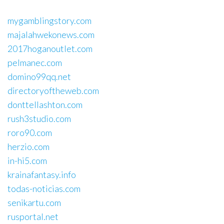
mygamblingstory.com
majalahwekonews.com
2017hoganoutlet.com
pelmanec.com
domino99qq.net
directoryoftheweb.com
donttellashton.com
rush3studio.com
roro90.com
herzio.com
in-hi5.com
krainafantasy.info
todas-noticias.com
senikartu.com
rusportal.net