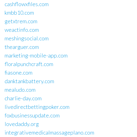
cashflowxfiles.com
kmbb10.com
getxtrem.com
weactinfo.com
meshingsocial.com
thearguer.com
marketing-mobile-app.com
floralpunchcraft.com
fiasone.com
danktankbattery.com
mealudo.com
charlie-day.com
livedirectbettingpoker.com
foxbusinessupdate.com
lovedaddy.org
integrativemedicalmassageplano.com