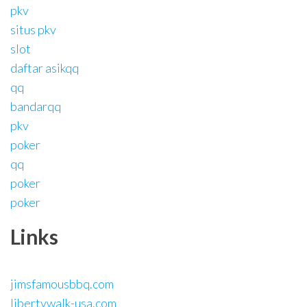
pkv
situs pkv
slot
daftar asikqq
qq
bandarqq
pkv
poker
qq
poker
poker
Links
jimsfamousbbq.com
libertywalk-usa.com