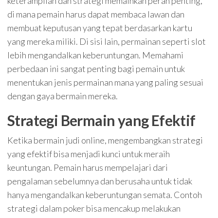
keterampilan dan strategi memainkan peran penting,
di mana pemain harus dapat membaca lawan dan
membuat keputusan yang tepat berdasarkan kartu
yang mereka miliki. Di sisi lain, permainan seperti slot
lebih mengandalkan keberuntungan. Memahami
perbedaan ini sangat penting bagi pemain untuk
menentukan jenis permainan mana yang paling sesuai
dengan gaya bermain mereka.
Strategi Bermain yang Efektif
Ketika bermain judi online, mengembangkan strategi
yang efektif bisa menjadi kunci untuk meraih
keuntungan. Pemain harus mempelajari dari
pengalaman sebelumnya dan berusaha untuk tidak
hanya mengandalkan keberuntungan semata. Contoh
strategi dalam poker bisa mencakup melakukan