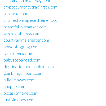
sattamatkanewsblog.com
cryptocurrencytradingcn.com
totowaz.com
charlestonwipesettlement.com
brandfollowmarket.com
weeklyjobnews.com
countyanimalshelter.com
adwebtagging.com
ranksuperior.net
babystepahead.com
destinationoverlooked.com
gamblingamount.com
hillclimbwax.com
hnopse.com
occasionnews.com
lustofmoney.com