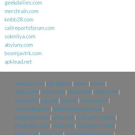
geekdailies.com
merchrain.com
kmbb28.com
callreportsforum.com
sokmilya.com
abyluny.com
boomjavtrk.com
apklead.net
menuqq.com
|
pkv games
|
poker
|
poker
|
domino99
|
domino99
|
domino99
|
domino99
|
domino99
|
pg soft
|
pg soft
|
slot maxwin
|
situs slot gacor
|
situs slot terpercaya
|
pragmatic play
|
situs slot
|
slot anti rungkat
|
pragmatic play
|
situs slot
|
slot gacor resmi
|
demo slot
|
situs slot
|
pkv games bandarqq
|