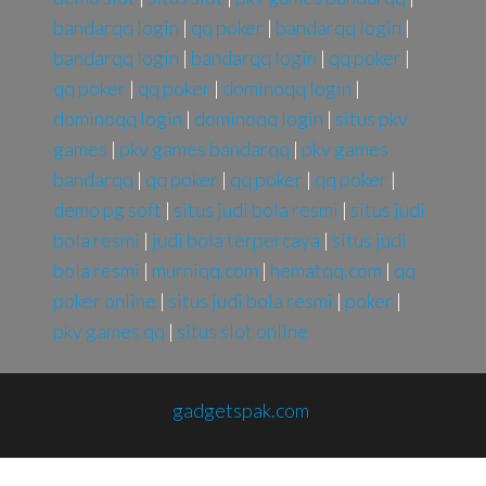
bandarqq login
|
qq poker
|
bandarqq login
|
bandarqq login
|
bandarqq login
|
qq poker
|
qq poker
|
qq poker
|
dominoqq login
|
dominoqq login
|
dominoqq login
|
situs pkv
games
|
pkv games bandarqq
|
pkv games
bandarqq
|
qq poker
|
qq poker
|
qq poker
|
demo pg soft
|
situs judi bola resmi
|
situs judi
bola resmi
|
judi bola terpercaya
|
situs judi
bola resmi
|
murniqq.com
|
hematqq.com
|
qq
poker online
|
situs judi bola resmi
|
poker
|
pkv games qq
|
situs slot online
gadgetspak.com