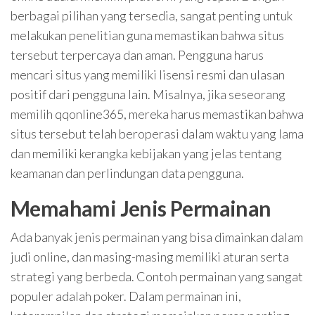
berbagai pilihan yang tersedia, sangat penting untuk
melakukan penelitian guna memastikan bahwa situs
tersebut terpercaya dan aman. Pengguna harus
mencari situs yang memiliki lisensi resmi dan ulasan
positif dari pengguna lain. Misalnya, jika seseorang
memilih qqonline365, mereka harus memastikan bahwa
situs tersebut telah beroperasi dalam waktu yang lama
dan memiliki kerangka kebijakan yang jelas tentang
keamanan dan perlindungan data pengguna.
Memahami Jenis Permainan
Ada banyak jenis permainan yang bisa dimainkan dalam
judi online, dan masing-masing memiliki aturan serta
strategi yang berbeda. Contoh permainan yang sangat
populer adalah poker. Dalam permainan ini,