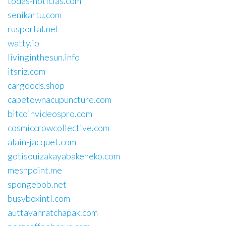
todas-noticias.com
senikartu.com
rusportal.net
watty.io
livinginthesun.info
itsriz.com
cargoods.shop
capetownacupuncture.com
bitcoinvideospro.com
cosmiccrowcollective.com
alain-jacquet.com
gotisouizakayabakeneko.com
meshpoint.me
spongebob.net
busyboxintl.com
auttayanratchapak.com