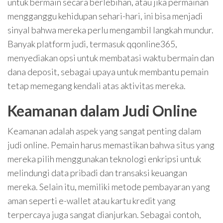
untuk bermain secara berlebihan, atau jika permainan
mengganggu kehidupan sehari-hari, ini bisa menjadi
sinyal bahwa mereka perlu mengambil langkah mundur.
Banyak platform judi, termasuk qqonline365,
menyediakan opsi untuk membatasi waktu bermain dan
dana deposit, sebagai upaya untuk membantu pemain
tetap memegang kendali atas aktivitas mereka.
Keamanan dalam Judi Online
Keamanan adalah aspek yang sangat penting dalam
judi online. Pemain harus memastikan bahwa situs yang
mereka pilih menggunakan teknologi enkripsi untuk
melindungi data pribadi dan transaksi keuangan
mereka. Selain itu, memiliki metode pembayaran yang
aman seperti e-wallet atau kartu kredit yang
terpercaya juga sangat dianjurkan. Sebagai contoh,