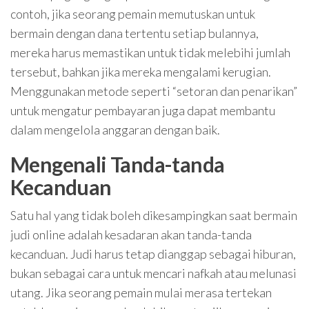
contoh, jika seorang pemain memutuskan untuk
bermain dengan dana tertentu setiap bulannya,
mereka harus memastikan untuk tidak melebihi jumlah
tersebut, bahkan jika mereka mengalami kerugian.
Menggunakan metode seperti “setoran dan penarikan”
untuk mengatur pembayaran juga dapat membantu
dalam mengelola anggaran dengan baik.
Mengenali Tanda-tanda
Kecanduan
Satu hal yang tidak boleh dikesampingkan saat bermain
judi online adalah kesadaran akan tanda-tanda
kecanduan. Judi harus tetap dianggap sebagai hiburan,
bukan sebagai cara untuk mencari nafkah atau melunasi
utang. Jika seorang pemain mulai merasa tertekan