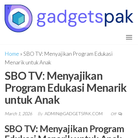
Skip
K
T
to
da
D
sl
the
S
te
content
de
O
sl
T
ya
me
Home
»
SBO TV: Menyajikan Program Edukasi
d
pe
Menarik untuk Anak
F
m
be
SBO TV: Menyajikan
G
ha
Program Edukasi Menarik
untuk Anak
March 1, 2026
By
ADMIN@GADGETSPAK.COM
Off
SBO TV: Menyajikan Program