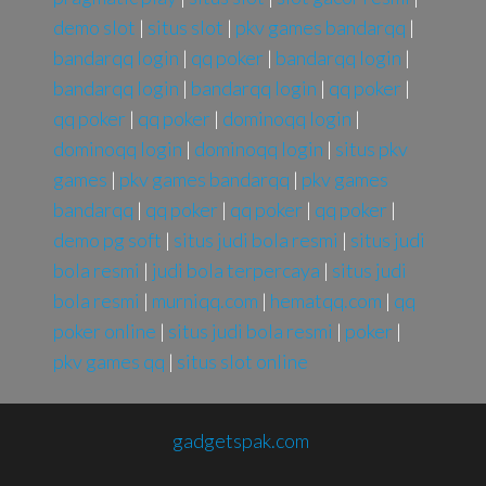
demo slot
|
situs slot
|
pkv games bandarqq
|
bandarqq login
|
qq poker
|
bandarqq login
|
bandarqq login
|
bandarqq login
|
qq poker
|
qq poker
|
qq poker
|
dominoqq login
|
dominoqq login
|
dominoqq login
|
situs pkv
games
|
pkv games bandarqq
|
pkv games
bandarqq
|
qq poker
|
qq poker
|
qq poker
|
demo pg soft
|
situs judi bola resmi
|
situs judi
bola resmi
|
judi bola terpercaya
|
situs judi
bola resmi
|
murniqq.com
|
hematqq.com
|
qq
poker online
|
situs judi bola resmi
|
poker
|
pkv games qq
|
situs slot online
gadgetspak.com