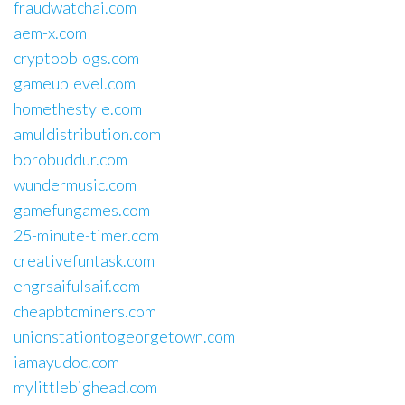
fraudwatchai.com
aem-x.com
cryptooblogs.com
gameuplevel.com
homethestyle.com
amuldistribution.com
borobuddur.com
wundermusic.com
gamefungames.com
25-minute-timer.com
creativefuntask.com
engrsaifulsaif.com
cheapbtcminers.com
unionstationtogeorgetown.com
iamayudoc.com
mylittlebighead.com