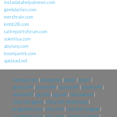
instadatahelpainews.com
geekdailies.com
merchrain.com
kmbb28.com
callreportsforum.com
sokmilya.com
abyluny.com
boomjavtrk.com
apklead.net
menuqq.com
|
pkv games
|
poker
|
poker
|
domino99
|
domino99
|
domino99
|
domino99
|
domino99
|
pg soft
|
pg soft
|
slot maxwin
|
situs slot gacor
|
situs slot terpercaya
|
pragmatic play
|
situs slot
|
slot anti rungkat
|
pragmatic play
|
situs slot
|
slot gacor resmi
|