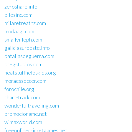
zeroshare.info
bilesinc.com
milaretreatnz.com
modaagi.com
smallvilleph.com
galiciasuroeste.info
batallasdeguerra.com
dregstudios.com
neatstuffhelpskids.org
moraessoccer.com
forochile.org
chart-track.com
wonderfultraveling.com
promocioname.net
wimaxworld.com
freeonlinecricketgames.net