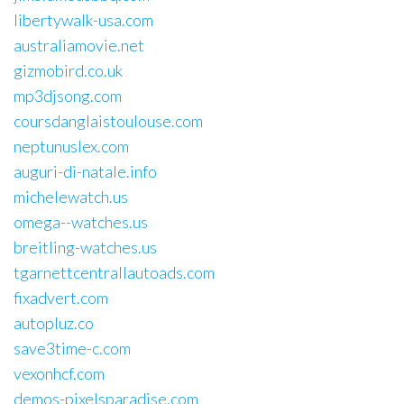
libertywalk-usa.com
australiamovie.net
gizmobird.co.uk
mp3djsong.com
coursdanglaistoulouse.com
neptunuslex.com
auguri-di-natale.info
michelewatch.us
omega--watches.us
breitling-watches.us
tgarnettcentrallautoads.com
fixadvert.com
autopluz.co
save3time-c.com
vexonhcf.com
demos-pixelsparadise.com