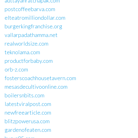
auttayanratchapak.com
postcoffeebarva.com
elteatromilliondollar.com
burgerkingfranchise.org
vallarpadathamma.net
realworldsize.com
teknolama.com
productforbaby.com
orb-z.com
fosterscoachhousetavern.com
mesasdecultivoonline.com
boilersnbits.com
latestviralpost.com
newfreearticle.com
blitzpowerusa.com
gardenofeaten.com