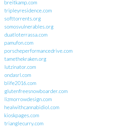
breitkamp.com
tripleyresidence.com
softtorrents.org
somosvulnerables.org
duatloterrassa.com
pamufon.com
porscheperformancedrive.com
tamethekraken.org
lutzinator.com
ondasrl.com
blife2016.com
glutenfreesnowboarder.com
lizmorrowdesign.com
healwithcannabidiol.com
kioskpages.com
trianglecurry.com