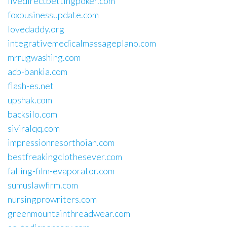
livedirectbettingpoker.com
foxbusinessupdate.com
lovedaddy.org
integrativemedicalmassageplano.com
mrrugwashing.com
acb-bankia.com
flash-es.net
upshak.com
backsilo.com
siviralqq.com
impressionresorthoian.com
bestfreakingclothesever.com
falling-film-evaporator.com
sumuslawfirm.com
nursingprowriters.com
greenmountainthreadwear.com