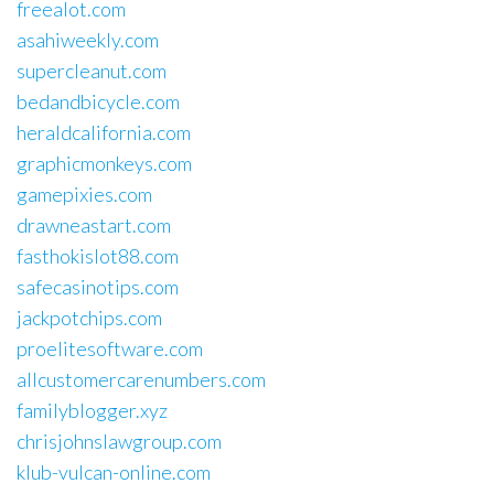
freealot.com
asahiweekly.com
supercleanut.com
bedandbicycle.com
heraldcalifornia.com
graphicmonkeys.com
gamepixies.com
drawneastart.com
fasthokislot88.com
safecasinotips.com
jackpotchips.com
proelitesoftware.com
allcustomercarenumbers.com
familyblogger.xyz
chrisjohnslawgroup.com
klub-vulcan-online.com