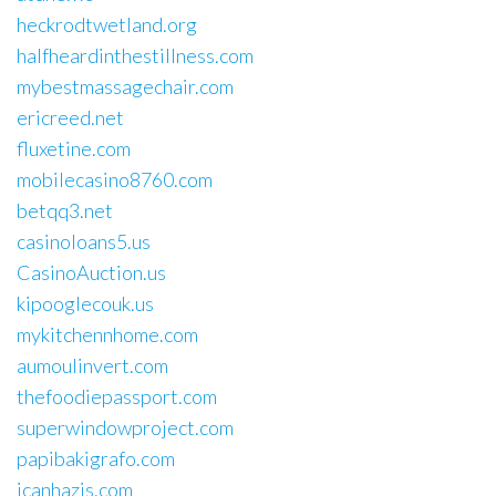
heckrodtwetland.org
halfheardinthestillness.com
mybestmassagechair.com
ericreed.net
fluxetine.com
mobilecasino8760.com
betqq3.net
casinoloans5.us
CasinoAuction.us
kipooglecouk.us
mykitchennhome.com
aumoulinvert.com
thefoodiepassport.com
superwindowproject.com
papibakigrafo.com
icanhazjs.com