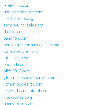
breitkamp.com
tripleyresidence.com
softtorrents.org
somosvulnerables.org
duatloterrassa.com
pamufon.com
porscheperformancedrive.com
tamethekraken.org
lutzinator.com
ondasrl.com
blife2016.com
glutenfreesnowboarder.com
lizmorrowdesign.com
healwithcannabidiol.com
kioskpages.com
trianglecurry.com