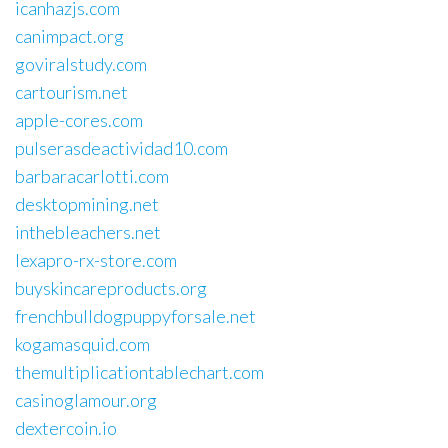
icanhazjs.com
canimpact.org
goviralstudy.com
cartourism.net
apple-cores.com
pulserasdeactividad10.com
barbaracarlotti.com
desktopmining.net
inthebleachers.net
lexapro-rx-store.com
buyskincareproducts.org
frenchbulldogpuppyforsale.net
kogamasquid.com
themultiplicationtablechart.com
casinoglamour.org
dextercoin.io