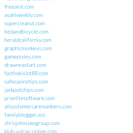
freealot.com
asahiweekly.com
supercleanut.com
bedandbicycle.com
heraldcalifornia.com
graphicmonkeys.com
gamepixies.com
drawneastart.com
fasthokislot88.com
safecasinotips.com
jackpotchips.com
proelitesoftware.com
allcustomercarenumbers.com
familyblogger.xyz
chrisjohnslawgroup.com
klub-vulcan-online.com