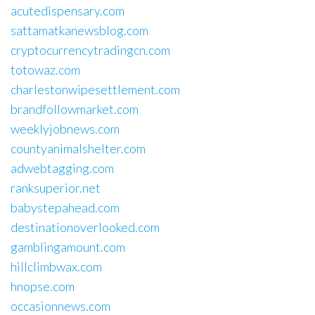
acutedispensary.com
sattamatkanewsblog.com
cryptocurrencytradingcn.com
totowaz.com
charlestonwipesettlement.com
brandfollowmarket.com
weeklyjobnews.com
countyanimalshelter.com
adwebtagging.com
ranksuperior.net
babystepahead.com
destinationoverlooked.com
gamblingamount.com
hillclimbwax.com
hnopse.com
occasionnews.com