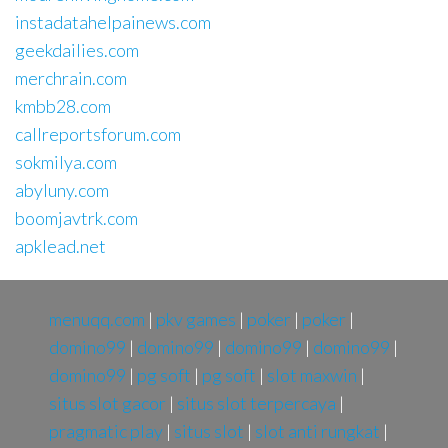
instadatahelpainews.com
geekdailies.com
merchrain.com
kmbb28.com
callreportsforum.com
sokmilya.com
abyluny.com
boomjavtrk.com
apklead.net
menuqq.com
|
pkv games
|
poker
|
poker
|
domino99
|
domino99
|
domino99
|
domino99
|
domino99
|
pg soft
|
pg soft
|
slot maxwin
|
situs slot gacor
|
situs slot terpercaya
|
pragmatic play
|
situs slot
|
slot anti rungkat
|