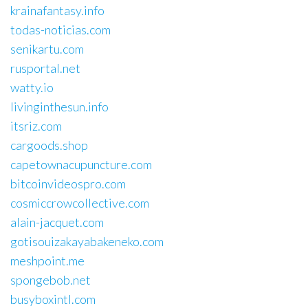
krainafantasy.info
todas-noticias.com
senikartu.com
rusportal.net
watty.io
livinginthesun.info
itsriz.com
cargoods.shop
capetownacupuncture.com
bitcoinvideospro.com
cosmiccrowcollective.com
alain-jacquet.com
gotisouizakayabakeneko.com
meshpoint.me
spongebob.net
busyboxintl.com