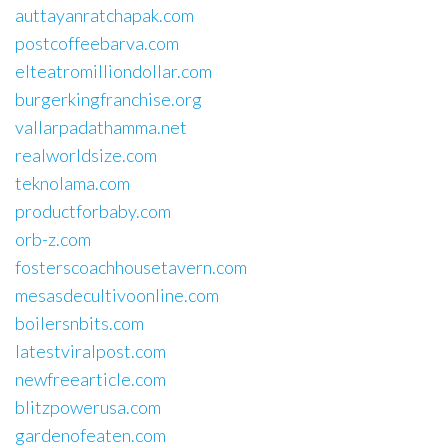
auttayanratchapak.com
postcoffeebarva.com
elteatromilliondollar.com
burgerkingfranchise.org
vallarpadathamma.net
realworldsize.com
teknolama.com
productforbaby.com
orb-z.com
fosterscoachhousetavern.com
mesasdecultivoonline.com
boilersnbits.com
latestviralpost.com
newfreearticle.com
blitzpowerusa.com
gardenofeaten.com