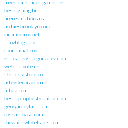
freeonlinecricketgames.net
bestcashing.biz
firerestrictions.us
archiesbrooklyn.com
muambeiros.net
infozblog.com
chonbaihat.com
elblogdeoscargonzalez.com
webpromote.net
steroids-store.co
arteydecoracion.net
fithog.com
bestlaptopbestmonitor.com
georginaryland.com
roseandbasil.com
thewhitewhitelights.com