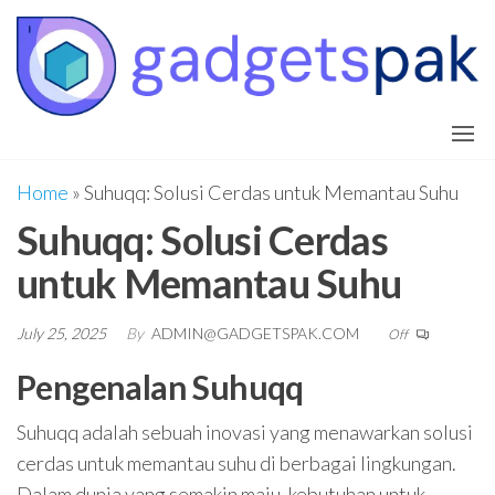
Skip
K
T
to
da
D
sl
the
S
te
content
de
O
sl
T
ya
me
Home
»
Suhuqq: Solusi Cerdas untuk Memantau Suhu
d
pe
F
Suhuqq: Solusi Cerdas
m
be
G
untuk Memantau Suhu
ha
July 25, 2025
By
ADMIN@GADGETSPAK.COM
Off
Pengenalan Suhuqq
Suhuqq adalah sebuah inovasi yang menawarkan solusi
cerdas untuk memantau suhu di berbagai lingkungan.
Dalam dunia yang semakin maju, kebutuhan untuk