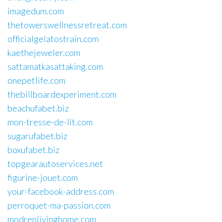
imagedum.com
thetowerswellnessretreat.com
officialgelatostrain.com
kaethejeweler.com
sattamatkasattaking.com
onepetlife.com
thebillboardexperiment.com
beachufabet.biz
mon-tresse-de-lit.com
sugarufabet.biz
boxufabet.biz
topgearautoservices.net
figurine-jouet.com
your-facebook-address.com
perroquet-ma-passion.com
modrenlivinghome.com