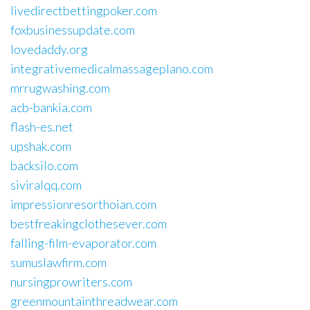
livedirectbettingpoker.com
foxbusinessupdate.com
lovedaddy.org
integrativemedicalmassageplano.com
mrrugwashing.com
acb-bankia.com
flash-es.net
upshak.com
backsilo.com
siviralqq.com
impressionresorthoian.com
bestfreakingclothesever.com
falling-film-evaporator.com
sumuslawfirm.com
nursingprowriters.com
greenmountainthreadwear.com