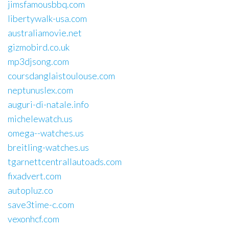
jimsfamousbbq.com
libertywalk-usa.com
australiamovie.net
gizmobird.co.uk
mp3djsong.com
coursdanglaistoulouse.com
neptunuslex.com
auguri-di-natale.info
michelewatch.us
omega--watches.us
breitling-watches.us
tgarnettcentrallautoads.com
fixadvert.com
autopluz.co
save3time-c.com
vexonhcf.com