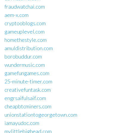
fraudwatchai.com
aem-x.com
cryptooblogs.com
gameuplevel.com
homethestyle.com
amuldistribution.com
borobuddur.com
wundermusic.com
gamefungames.com
25-minute-timer.com
creativefuntask.com
engrsaifulsaif.com
cheapbtcminers.com
unionstationtogeorgetown.com
iamayudoc.com
mylittlebighead.com