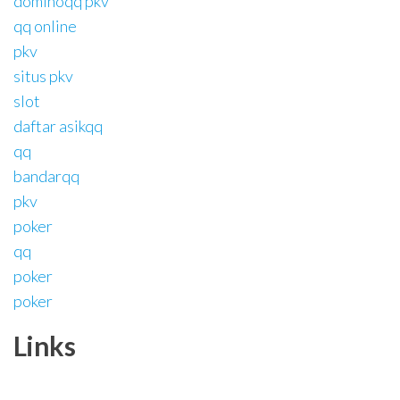
dominoqq pkv
qq online
pkv
situs pkv
slot
daftar asikqq
qq
bandarqq
pkv
poker
qq
poker
poker
Links