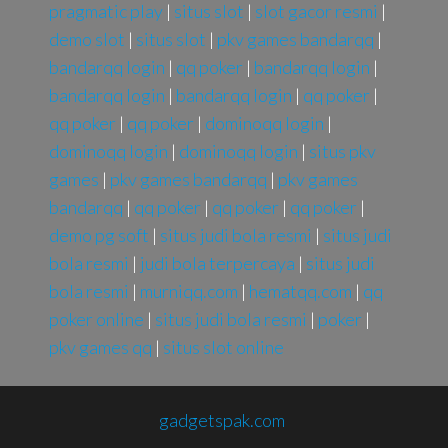
pragmatic play
|
situs slot
|
slot gacor resmi
|
demo slot
|
situs slot
|
pkv games bandarqq
|
bandarqq login
|
qq poker
|
bandarqq login
|
bandarqq login
|
bandarqq login
|
qq poker
|
qq poker
|
qq poker
|
dominoqq login
|
dominoqq login
|
dominoqq login
|
situs pkv
games
|
pkv games bandarqq
|
pkv games
bandarqq
|
qq poker
|
qq poker
|
qq poker
|
demo pg soft
|
situs judi bola resmi
|
situs judi
bola resmi
|
judi bola terpercaya
|
situs judi
bola resmi
|
murniqq.com
|
hematqq.com
|
qq
poker online
|
situs judi bola resmi
|
poker
|
pkv games qq
|
situs slot online
gadgetspak.com