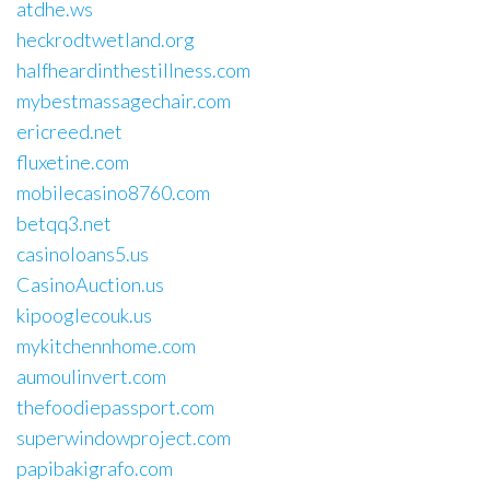
atdhe.ws
heckrodtwetland.org
halfheardinthestillness.com
mybestmassagechair.com
ericreed.net
fluxetine.com
mobilecasino8760.com
betqq3.net
casinoloans5.us
CasinoAuction.us
kipooglecouk.us
mykitchennhome.com
aumoulinvert.com
thefoodiepassport.com
superwindowproject.com
papibakigrafo.com