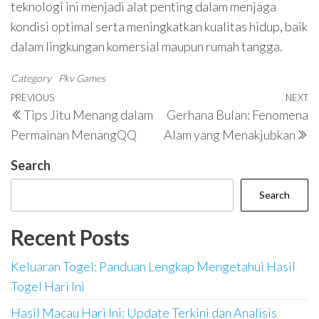
teknologi ini menjadi alat penting dalam menjaga
kondisi optimal serta meningkatkan kualitas hidup, baik
dalam lingkungan komersial maupun rumah tangga.
Category
Pkv Games
Post
Previous
PREVIOUS
NEXT
N
Tips Jitu Menang dalam
Gerhana Bulan: Fenomena
navigation
Post
P
Permainan MenangQQ
Alam yang Menakjubkan
Search
Search
Recent Posts
Keluaran Togel: Panduan Lengkap Mengetahui Hasil
Togel Hari Ini
Hasil Macau Hari Ini: Update Terkini dan Analisis