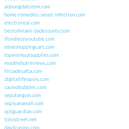
aobongdatotem.com
home-remedies-yeast-infection.com
electroreal.com
bestofmiami-dadecounty.com
ifoodieonyoutube.com
mineshoppingcart.com
topworkoutsupplies.com
mouthshutreviews.com
hirzadesalta.com
digitallifeopoly.com
casinobubbles.com
seputargym.com
impiyanamall.com
optguardian.com
totostreet.net
davilcasino.com